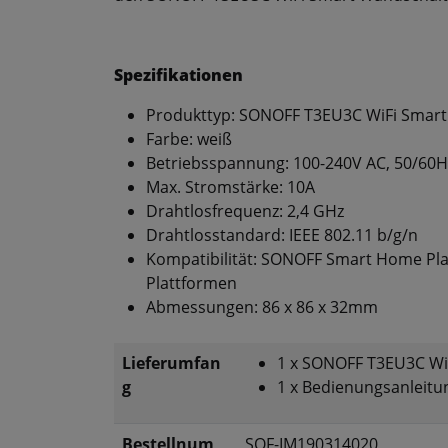
Spezifikationen
Produkttyp: SONOFF T3EU3C WiFi Smart
Farbe: weiß
Betriebsspannung: 100-240V AC, 50/60H
Max. Stromstärke: 10A
Drahtlosfrequenz: 2,4 GHz
Drahtlosstandard: IEEE 802.11 b/g/n
Kompatibilität: SONOFF Smart Home Pl
Plattformen
Abmessungen: 86 x 86 x 32mm
Lieferumfan
1 x SONOFF T3EU3C Wi
g
1 x Bedienungsanleitu
Bestellnum
SOF-IM190314020