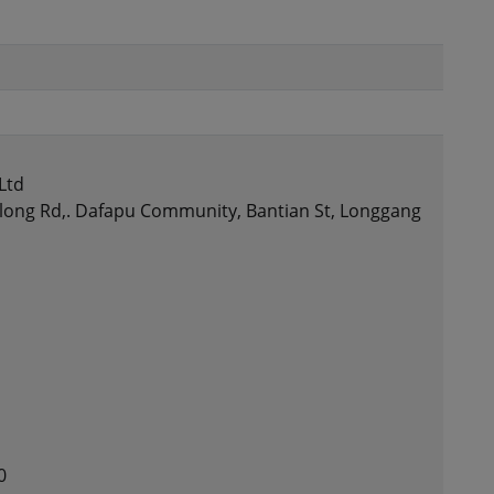
Ltd
Bulong Rd,. Dafapu Community, Bantian St, Longgang
:
0