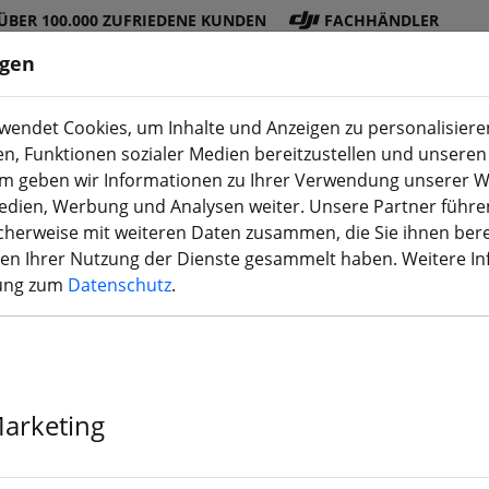
ÜBER 100.000 ZUFRIEDENE KUNDEN
FACHHÄNDLER
ngen
endet Cookies, um Inhalte und Anzeigen zu personalisieren
en, Funktionen sozialer Medien bereitzustellen und unseren 
DJI
Akku
Propelle
Zubehö
3D
m geben wir Informationen zu Ihrer Verwendung unserer W
Shop
s
r
r
Druck
Medien, Werbung und Analysen weiter. Unsere Partner führe
herweise mit weiteren Daten zusammen, die Sie ihnen bere
men Ihrer Nutzung der Dienste gesammelt haben. Weitere I
rung zum
Datenschutz
.
SONOFF T3EU3
Wandschalter 
Marketing