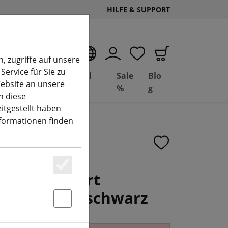
HILFE & SUPPORT
DE
, zugriffe auf unsere
Service für Sie zu
Deal
Basil
Sale
Blo
ebsite an unsere
(aktuelle Seite)
Depot
FPV
%
g
n diese
itgestellt haben
nformationen finden
C WiFi Smart
Essenziell
- 3 Taster - schwarz
Statstik & Marketing