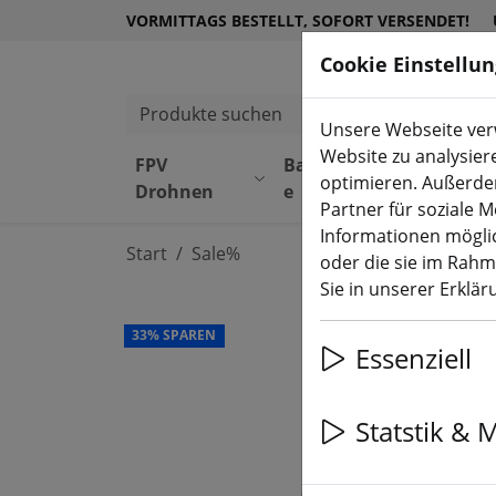
VORMITTAGS BESTELLT, SOFORT VERSENDET!
Cookie Einstellu
Produkte suchen
Unsere Webseite verw
Website zu analysier
FPV
Bauteil
Equipmen
optimieren. Außerde
Drohnen
e
t
Partner für soziale 
Informationen möglic
Start
Sale%
oder die sie im Rah
Sie in unserer Erklä
33% SPAREN
Essenziell
Statstik & 