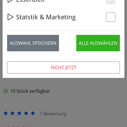
Es
‹
›
Statstik & Marketing
St
AUSWAHL SPEICHERN
ALLE AUSWÄHLEN
NICHT JETZT
10 Stück verfügbar
1 Bewertung