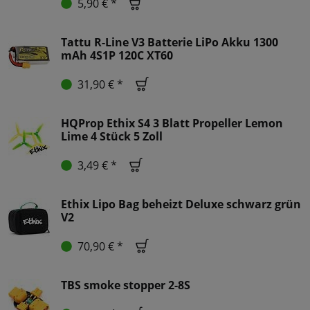
5,90 € *
Tattu R-Line V3 Batterie LiPo Akku 1300
mAh 4S1P 120C XT60
31,90 € *
HQProp Ethix S4 3 Blatt Propeller Lemon
Lime 4 Stück 5 Zoll
3,49 € *
Ethix Lipo Bag beheizt Deluxe schwarz grün
V2
70,90 € *
TBS smoke stopper 2-8S