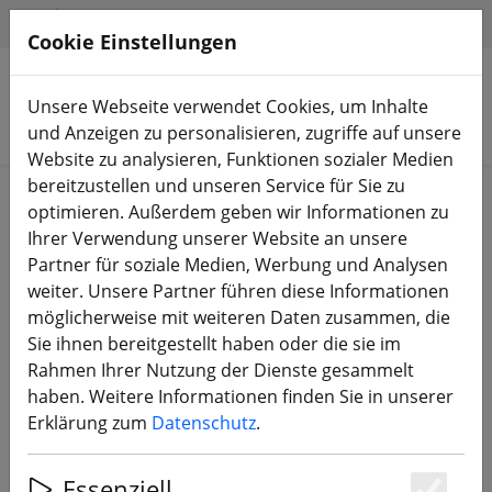
HILFE & SUPPORT
DE
Cookie Einstellungen
Unsere Webseite verwendet Cookies, um Inhalte
Produkte suchen
und Anzeigen zu personalisieren, zugriffe auf unsere
Website zu analysieren, Funktionen sozialer Medien
bereitzustellen und unseren Service für Sie zu
Start
Zubehör
Werkzeug
optimieren. Außerdem geben wir Informationen zu
Ihrer Verwendung unserer Website an unsere
Partner für soziale Medien, Werbung und Analysen
weiter. Unsere Partner führen diese Informationen
möglicherweise mit weiteren Daten zusammen, die
TBS Universal 24 bit driver Kit
Sie ihnen bereitgestellt haben oder die sie im
Rahmen Ihrer Nutzung der Dienste gesammelt
haben. Weitere Informationen finden Sie in unserer
Erklärung zum
Datenschutz
.
15% SPAREN
Essenziell