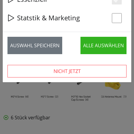
Es
Statstik & Marketing
St
AUSWAHL SPEICHERN
ALLE AUSWÄHLEN
NICHT JETZT
6 Stück verfügbar