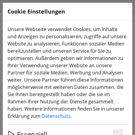
HILFE & SUPPORT
DE
Cookie Einstellungen
Unsere Webseite verwendet Cookies, um Inhalte
Produkte suchen
und Anzeigen zu personalisieren, zugriffe auf unsere
Website zu analysieren, Funktionen sozialer Medien
bereitzustellen und unseren Service für Sie zu
Start
Bauteile
Zubehör
optimieren. Außerdem geben wir Informationen zu
Ihrer Verwendung unserer Website an unsere
Partner für soziale Medien, Werbung und Analysen
weiter. Unsere Partner führen diese Informationen
möglicherweise mit weiteren Daten zusammen, die
SpeedyBee Mario 5 DJI O4 PRO
Sie ihnen bereitgestellt haben oder die sie im
Upgrade Kit D
Rahmen Ihrer Nutzung der Dienste gesammelt
haben. Weitere Informationen finden Sie in unserer
Erklärung zum
Datenschutz
.
Essenziell