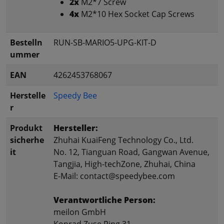
2x
M2*7 Screw
4x
M2*10 Hex Socket Cap Screws
Bestelln
RUN-SB-MARIO5-UPG-KIT-D
ummer
EAN
4262453768067
Herstelle
Speedy Bee
r
Produkt
Hersteller:
sicherhe
Zhuhai KuaiFeng Technology Co., Ltd.
it
No. 12, Tianguan Road, Gangwan Avenue,
Tangjia, High-techZone, Zhuhai, China
E-Mail: contact@speedybee.com
Verantwortliche Person:
meilon GmbH