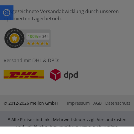
Ausgezeichnete Versandabwicklung durch unseren
optimierten Lagerbetrieb.
Versand mit DHL & DPD:
© 2012-2026 meilon GmbH
Impressum
AGB
Datenschutz
* Alle Preise sind inkl. Mehrwertsteuer zzgl. Versandkosten
und ggf. Nachnahmegebühren, wenn nicht anders
beschrieben. ** Gilt für Bestellungen innerhalb Deutschlands