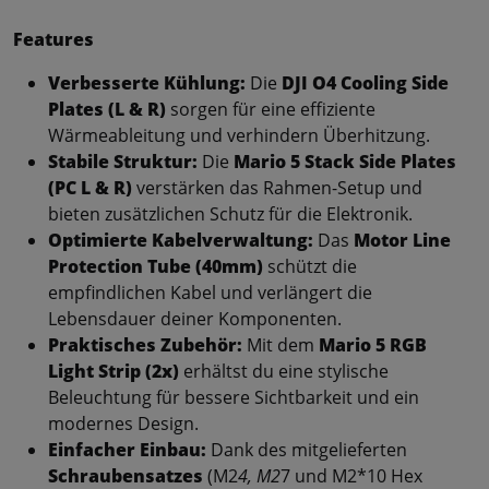
Features
Verbesserte Kühlung:
Die
DJI O4 Cooling Side
Plates (L & R)
sorgen für eine effiziente
Wärmeableitung und verhindern Überhitzung.
Stabile Struktur:
Die
Mario 5 Stack Side Plates
(PC L & R)
verstärken das Rahmen-Setup und
bieten zusätzlichen Schutz für die Elektronik.
Optimierte Kabelverwaltung:
Das
Motor Line
Protection Tube (40mm)
schützt die
empfindlichen Kabel und verlängert die
Lebensdauer deiner Komponenten.
Praktisches Zubehör:
Mit dem
Mario 5 RGB
Light Strip (2x)
erhältst du eine stylische
Beleuchtung für bessere Sichtbarkeit und ein
modernes Design.
Einfacher Einbau:
Dank des mitgelieferten
Schraubensatzes
(M2
4, M2
7 und M2*10 Hex