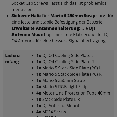
Socket Cap Screws) lässt sich das Kit problemlos
montieren.
Sicherer Halt:
Der
Mario 5 250mm Strap
sorgt für
eine feste und stabile Befestigung der Batterie.
Erweiterte Antennenhalterung:
Die
DJI
Antenna Mount
optimiert die Platzierung der DJI
O4 Antenne für eine bessere Signalübertragung.
Lieferu
1x
DJI O4 Cooling Side Plate L
mfang
1x
DJI O4 Cooling Side Plate R
1x
Mario 5 Stack Side Plate (PC) L
1x
Mario 5 Stack Side Plate (PC) R
1x
Mario 5 250mm Strap
2x
Mario 5 RGB Light Strip
4x
Motor Line Protection Tube 40mm
1x
Stack Side Plate L R
1x
DJI Antenna Mount
4x
M2*4 Screw