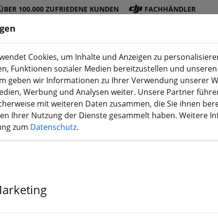
ÜBER 100.000 ZUFRIEDENE KUNDEN
FACHHÄNDLER
ngen
endet Cookies, um Inhalte und Anzeigen zu personalisieren
en, Funktionen sozialer Medien bereitzustellen und unseren 
DJI
Akku
Propelle
Zubehö
3D
m geben wir Informationen zu Ihrer Verwendung unserer W
Shop
s
r
r
Druck
Medien, Werbung und Analysen weiter. Unsere Partner führe
herweise mit weiteren Daten zusammen, die Sie ihnen bere
men Ihrer Nutzung der Dienste gesammelt haben. Weitere I
rung zum
Datenschutz
.
T-Motor CF 9*
Pcs.)
Marketing
›