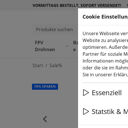
VORMITTAGS BESTELLT, SOFORT VERSENDET!
Cookie Einstellu
Produkte suchen
Unsere Webseite verw
Website zu analysier
FPV
Bauteil
Equipmen
optimieren. Außerde
Drohnen
e
t
Partner für soziale 
Informationen möglic
Start
Sale%
oder die sie im Rah
Sie in unserer Erklä
70% SPAREN
Essenziell
Statstik & 
‹