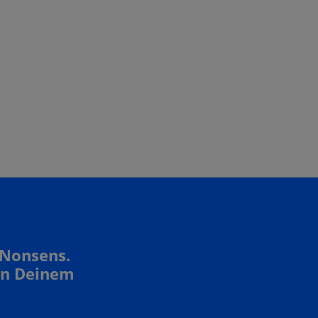
 Nonsens.
In Deinem