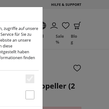
HILFE & SUPPORT
DE
, zugriffe auf unsere
Service für Sie zu
Deal
Basil
Sale
Blo
ebsite an unsere
(aktuelle Seite)
Depot
FPV
%
g
n diese
itgestellt haben
nformationen finden
3 Carbon Propeller (2
Essenziell
Statstik & Marketing