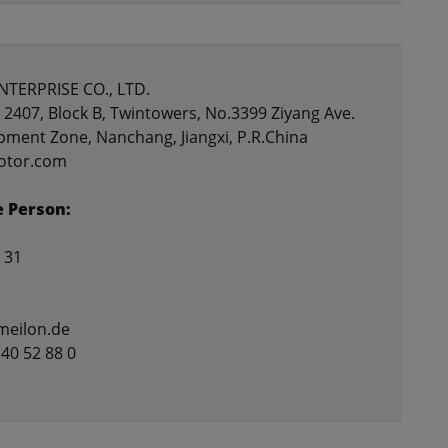
NTERPRISE CO., LTD.
2407, Block B, Twintowers, No.3399 Ziyang Ave.
pment Zone, Nanchang, Jiangxi, P.R.China
motor.com
e Person:
 31
meilon.de
 40 52 88 0