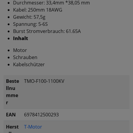
Durchmesser: 33,4mm *38,05 mm
Kabel: 250mm 18AWG
Gewicht: 57,5g
Spannung: 5-6S
Burst Stromverbrauch: 61.65A
Inhalt
Motor
Schrauben
Kabelschützer
Beste
TMO-F100-1100KV
llnu
mme
r
EAN
6978412500293
Herst
T-Motor