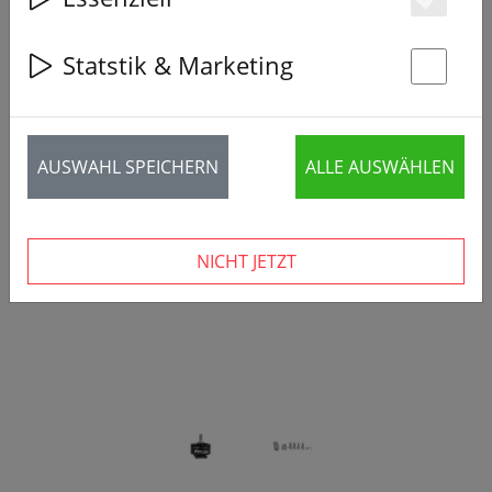
Es
Statstik & Marketing
St
‹
›
AUSWAHL SPEICHERN
ALLE AUSWÄHLEN
NICHT JETZT