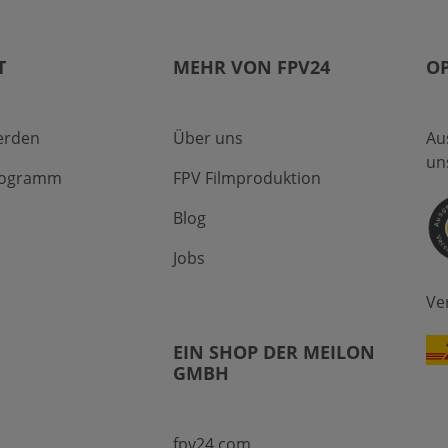
T
MEHR VON FPV24
O
erden
Über uns
Au
un
Programm
FPV Filmproduktion
Blog
Jobs
Ve
EIN SHOP DER MEILON
GMBH
fpv24.com