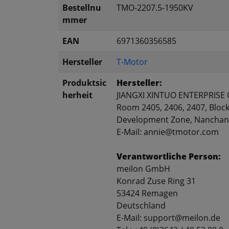
Bestellnu
TMO-2207.5-1950KV
mmer
EAN
6971360356585
Hersteller
T-Motor
Produktsic
Hersteller:
herheit
JIANGXI XINTUO ENTERPRISE C
Room 2405, 2406, 2407, Block
Development Zone, Nanchang,
E-Mail: annie@tmotor.com
Verantwortliche Person:
meilon GmbH
Konrad Zuse Ring 31
53424 Remagen
Deutschland
E-Mail: support@meilon.de