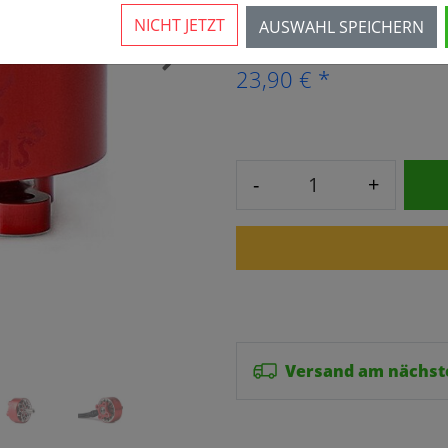
1 Stück verfügbar
NICHT JETZT
AUSWAHL SPEICHERN
›
23,90 € *
-
+
Versand am nächst