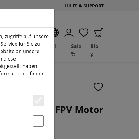
HILFE & SUPPORT
DE
, zugriffe auf unsere
Service für Sie zu
Deal
Basil
Sale
Blo
ebsite an unsere
(aktuelle Seite)
Depot
FPV
%
g
n diese
itgestellt haben
nformationen finden
tmas 2207.5 FPV Motor
Essenziell
50KV
Statstik & Marketing