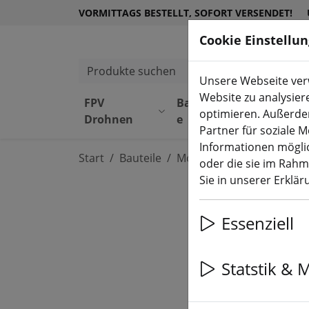
VORMITTAGS BESTELLT, SOFORT VERSENDET!
Cookie Einstellu
Produkte suchen
Unsere Webseite verw
Website zu analysier
FPV
Bauteil
Equipmen
optimieren. Außerde
Drohnen
e
t
Partner für soziale 
Informationen möglic
Start
Bauteile
Motoren
oder die sie im Rah
Sie in unserer Erklä
Essenziell
Statstik & 