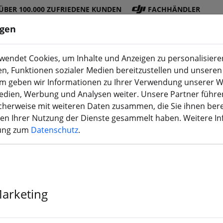
ÜBER 100.000 ZUFRIEDENE KUNDEN
FACHHÄNDLER
ngen
endet Cookies, um Inhalte und Anzeigen zu personalisieren
en, Funktionen sozialer Medien bereitzustellen und unseren 
DJI
Akku
Propelle
Zubehö
3D
m geben wir Informationen zu Ihrer Verwendung unserer W
Shop
s
r
r
Druck
Medien, Werbung und Analysen weiter. Unsere Partner führe
herweise mit weiteren Daten zusammen, die Sie ihnen bere
men Ihrer Nutzung der Dienste gesammelt haben. Weitere I
rung zum
Datenschutz
.
T-Motor Chris
Rot Weiss 19
Marketing