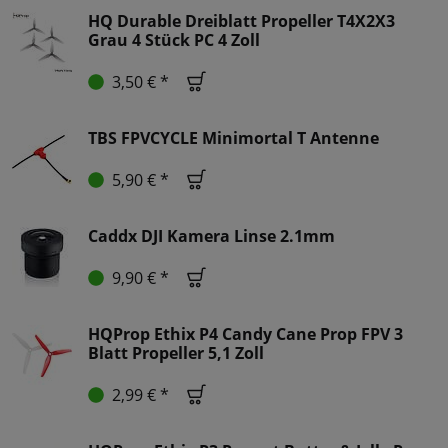
HQ Durable Dreiblatt Propeller T4X2X3
Grau 4 Stück PC 4 Zoll
3,50 € *
TBS FPVCYCLE Minimortal T Antenne
5,90 € *
Caddx DJI Kamera Linse 2.1mm
9,90 € *
HQProp Ethix P4 Candy Cane Prop FPV 3
Blatt Propeller 5,1 Zoll
2,99 € *