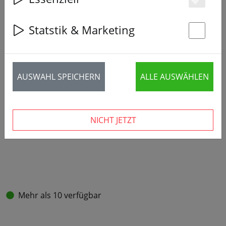
Es
Statstik & Marketing
St
AUSWAHL SPEICHERN
ALLE AUSWÄHLEN
NICHT JETZT
Mehr als 10 verfügbar