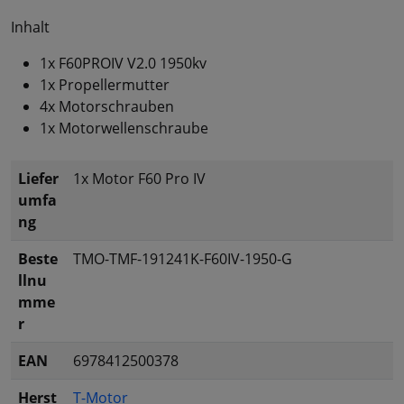
Inhalt
1x F60PROIV V2.0 1950kv
1x Propellermutter
4x Motorschrauben
1x Motorwellenschraube
Liefer
1x Motor F60 Pro IV
umfa
ng
Beste
TMO-TMF-191241K-F60IV-1950-G
llnu
mme
r
EAN
6978412500378
Herst
T-Motor