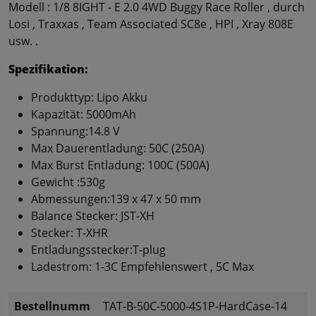
Modell : 1/8 8IGHT - E 2.0 4WD Buggy Race Roller , durch
Losi , Traxxas , Team Associated SC8e , HPI , Xray 808E
usw. .
Spezifikation:
Produkttyp: Lipo Akku
Kapazität: 5000mAh
Spannung:14.8 V
Max Dauerentladung: 50C (250A)
Max Burst Entladung: 100C (500A)
Gewicht :530g
Abmessungen:139 x 47 x 50 mm
Balance Stecker: JST-XH
Stecker: T-XHR
Entladungsstecker:T-plug
Ladestrom: 1-3C Empfehlenswert , 5C Max
Bestellnumm
TAT-B-50C-5000-4S1P-HardCase-14