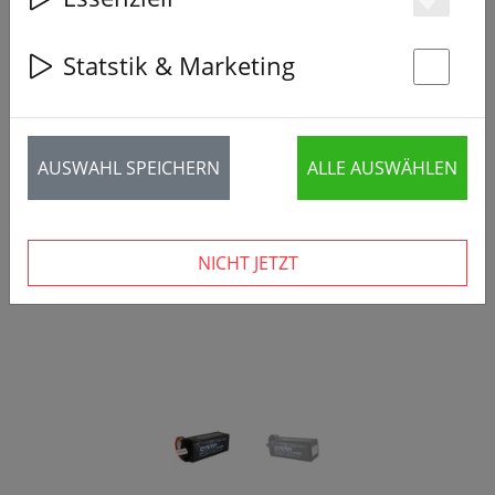
Es
Statstik & Marketing
St
‹
›
AUSWAHL SPEICHERN
ALLE AUSWÄHLEN
NICHT JETZT