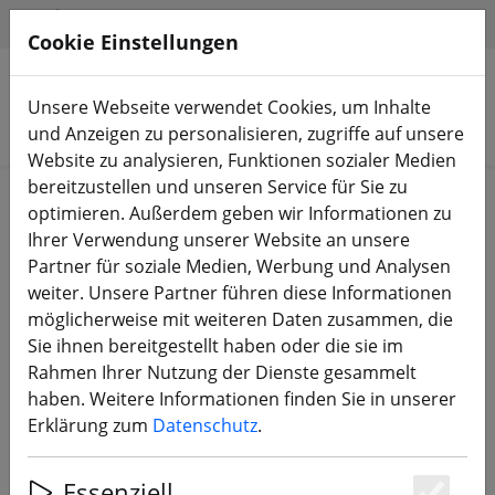
HILFE & SUPPORT
DE
Cookie Einstellungen
Unsere Webseite verwendet Cookies, um Inhalte
Produkte suchen
und Anzeigen zu personalisieren, zugriffe auf unsere
Website zu analysieren, Funktionen sozialer Medien
bereitzustellen und unseren Service für Sie zu
Start
Akkus
LiPo Akku
optimieren. Außerdem geben wir Informationen zu
Ihrer Verwendung unserer Website an unsere
Partner für soziale Medien, Werbung und Analysen
weiter. Unsere Partner führen diese Informationen
möglicherweise mit weiteren Daten zusammen, die
Gens ace 5000mAh 14.8V 50C 4S1P
Sie ihnen bereitgestellt haben oder die sie im
HardCase 14
Rahmen Ihrer Nutzung der Dienste gesammelt
haben. Weitere Informationen finden Sie in unserer
Erklärung zum
Datenschutz
.
Essenziell