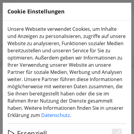
HILFE & SUPPORT
DE
Cookie Einstellungen
Unsere Webseite verwendet Cookies, um Inhalte
Produkte suchen
und Anzeigen zu personalisieren, zugriffe auf unsere
Website zu analysieren, Funktionen sozialer Medien
bereitzustellen und unseren Service für Sie zu
optimieren. Außerdem geben wir Informationen zu
Tattu
Ihrer Verwendung unserer Website an unsere
Partner für soziale Medien, Werbung und Analysen
weiter. Unsere Partner führen diese Informationen
möglicherweise mit weiteren Daten zusammen, die
Start
Marken
Tattu
Sie ihnen bereitgestellt haben oder die sie im
Rahmen Ihrer Nutzung der Dienste gesammelt
haben. Weitere Informationen finden Sie in unserer
DIREKT ZU DEN PRODUKTEN
Erklärung zum
Datenschutz
.
Tattu Gens Ace LiPo Akku gehört zum Acepow
Essenziell
Electronics Co.Ltd Konzern. Mit 3.000 qualifizierten