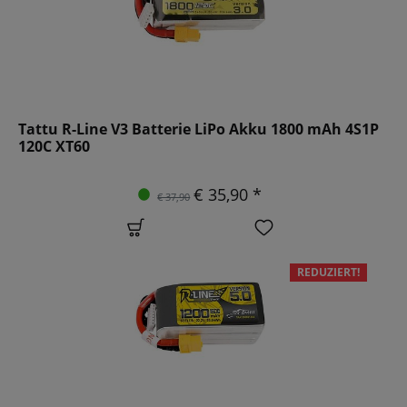
Tattu R-Line V3 Batterie LiPo Akku 1800 mAh 4S1P
120C XT60
€ 35,90 *
€ 37,90
REDUZIERT!