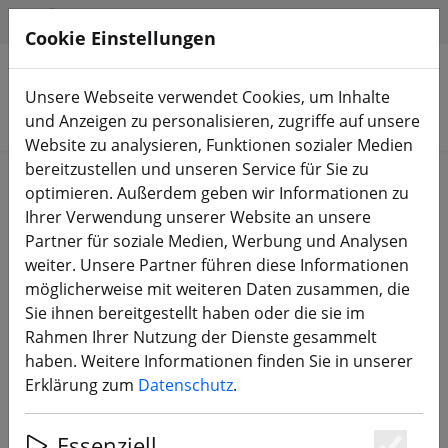
HILFE & SUPPORT
DE
Cookie Einstellungen
Unsere Webseite verwendet Cookies, um Inhalte
Produkte suchen
und Anzeigen zu personalisieren, zugriffe auf unsere
Website zu analysieren, Funktionen sozialer Medien
bereitzustellen und unseren Service für Sie zu
Start
Akkus
LiPo Akku
optimieren. Außerdem geben wir Informationen zu
Ihrer Verwendung unserer Website an unsere
Partner für soziale Medien, Werbung und Analysen
weiter. Unsere Partner führen diese Informationen
möglicherweise mit weiteren Daten zusammen, die
Tattu R-Line V4.0 LiPo Akku
Sie ihnen bereitgestellt haben oder die sie im
Battery 130C 29.6V 1300mAh 8S
Rahmen Ihrer Nutzung der Dienste gesammelt
XT60
haben. Weitere Informationen finden Sie in unserer
Erklärung zum
Datenschutz
.
Essenziell