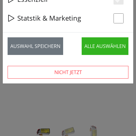
Es
Statstik & Marketing
St
AUSWAHL SPEICHERN
ALLE AUSWÄHLEN
‹
›
NICHT JETZT