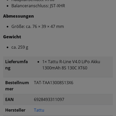
Balanceranschluss: JST-XHR
Abmessungen
Größe: ca. 76 × 39 × 47 mm
Gewicht
ca. 259 g
Lieferumfa
1× Tattu R-Line V4.0 LiPo Akku
ng
1300mAh 8S 130C XT60
Bestellnum
TAT-TAA13008S13X6
mer
EAN
6928493311097
Hersteller
Tattu