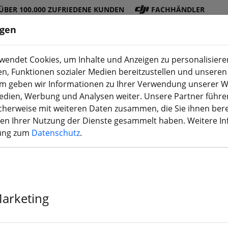
ÜBER 100.000 ZUFRIEDENE KUNDEN
FACHHÄNDLER
ngen
endet Cookies, um Inhalte und Anzeigen zu personalisieren
en, Funktionen sozialer Medien bereitzustellen und unseren 
DJI
Akku
Propelle
Zubehö
3D
m geben wir Informationen zu Ihrer Verwendung unserer W
Shop
s
r
r
Druck
Medien, Werbung und Analysen weiter. Unsere Partner führe
herweise mit weiteren Daten zusammen, die Sie ihnen bere
men Ihrer Nutzung der Dienste gesammelt haben. Weitere I
rung zum
Datenschutz
.
Tattu R-Line 
150C 29.6V 1
Marketing