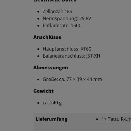
Zellanzahl: 8S
Nennspannung: 29,6V
Entladerate: 150C
Anschlüsse
Hauptanschluss: XT60
Balanceranschluss: JST-XH
Abmessungen
Größe: ca. 77 × 39 × 44 mm
Gewicht
ca. 240 g
Lieferumfang
1× Tattu R-L