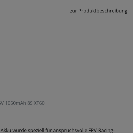
zur Produktbeschreibung
9.6V 1050mAh 8S XT60
Akku wurde speziell für anspruchsvolle FPV-Racing-