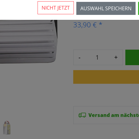
5 Stück verfügbar
NICHT JETZT
AUSWAHL SPEICHERN
›
33,90 € *
-
+
Versand am nächst