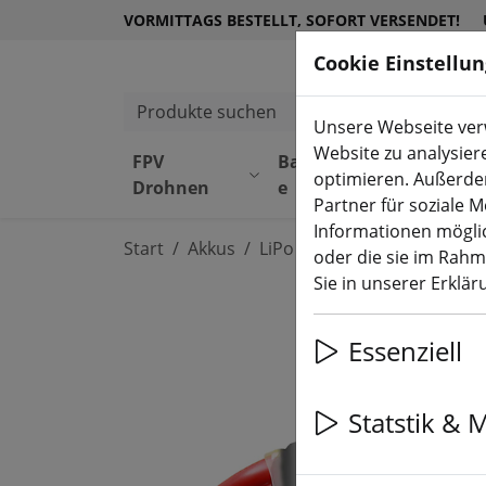
VORMITTAGS BESTELLT, SOFORT VERSENDET!
Cookie Einstellu
Produkte suchen
Unsere Webseite verw
Website zu analysier
FPV
Bauteil
Equipmen
optimieren. Außerde
Drohnen
e
t
Partner für soziale 
Informationen möglic
Start
Akkus
LiPo Akku
oder die sie im Rah
Sie in unserer Erklä
Essenziell
Statstik & 