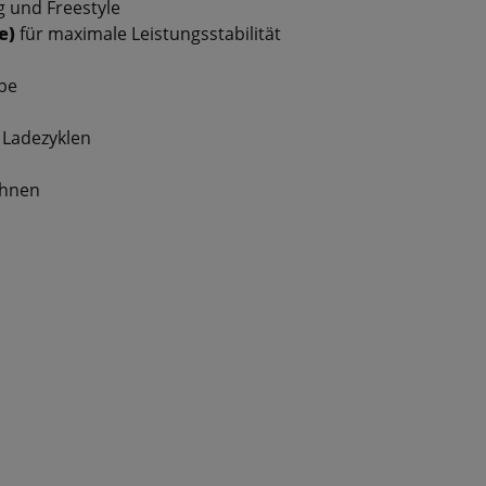
g und Freestyle
e)
für maximale Leistungsstabilität
abe
 Ladezyklen
ohnen