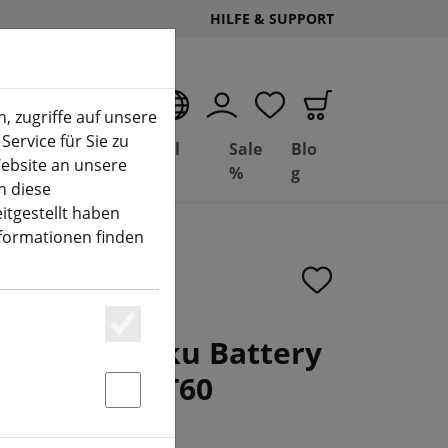
HILFE & SUPPORT
DE
, zugriffe auf unsere
Service für Sie zu
Deal
Basil
Sale
Blo
ebsite an unsere
(aktuelle Seite)
Depot
FPV
%
g
n diese
itgestellt haben
nformationen finden
V5.0 LiPo Akku Battery
Essenziell
050mAh 8S XT60
Statstik & Marketing