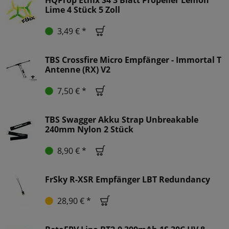
HQProp Ethix S4 3 Blatt Propeller Lemon
Lime 4 Stück 5 Zoll
3,49 € *
TBS Crossfire Micro Empfänger - Immortal T
Antenne (RX) V2
7,50 € *
TBS Swagger Akku Strap Unbreakable
240mm Nylon 2 Stück
8,90 € *
FrSky R-XSR Empfänger LBT Redundancy
28,90 € *