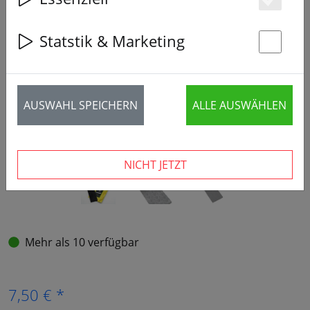
Es
Statstik & Marketing
‹
›
St
AUSWAHL SPEICHERN
ALLE AUSWÄHLEN
NICHT JETZT
Mehr als 10 verfügbar
7,50 € *