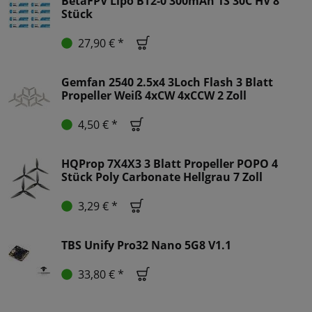
BetaFPV Lipo BT2-0 300mAh 1S 30C HV 8
Stück
27,90 € *
Gemfan 2540 2.5x4 3Loch Flash 3 Blatt
Propeller Weiß 4xCW 4xCCW 2 Zoll
4,50 € *
HQProp 7X4X3 3 Blatt Propeller POPO 4
Stück Poly Carbonate Hellgrau 7 Zoll
3,29 € *
TBS Unify Pro32 Nano 5G8 V1.1
33,80 € *