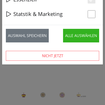
Es
Statstik & Marketing
St
‹
›
AUSWAHL SPEICHERN
ALLE AUSWÄHLEN
NICHT JETZT