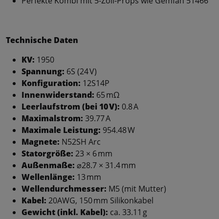
Perfekte Kombi mit 5-Zoll-Props wie Gemfan 51466
Technische Daten
KV:
1950
Spannung:
6S (24 V)
Konfiguration:
12S14P
Innenwiderstand:
65 mΩ
Leerlaufstrom (bei 10 V):
0.8 A
Maximalstrom:
39.77 A
Maximale Leistung:
954.48 W
Magnete:
N52SH Arc
Statorgröße:
23 × 6 mm
Außenmaße:
⌀28.7 × 31.4 mm
Wellenlänge:
13 mm
Wellendurchmesser:
M5 (mit Mutter)
Kabel:
20AWG, 150 mm Silikonkabel
Gewicht (inkl. Kabel):
ca. 33.11 g