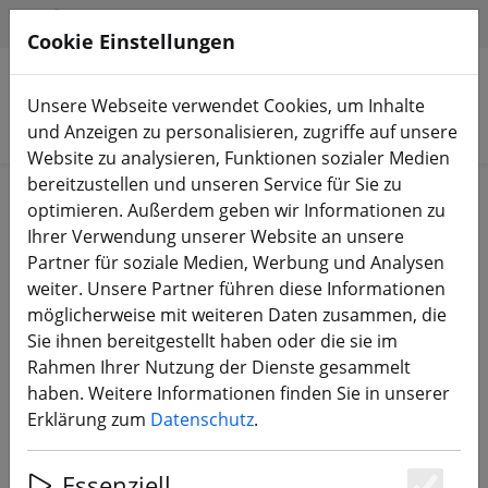
HILFE & SUPPORT
DE
Cookie Einstellungen
Unsere Webseite verwendet Cookies, um Inhalte
Produkte suchen
und Anzeigen zu personalisieren, zugriffe auf unsere
Website zu analysieren, Funktionen sozialer Medien
bereitzustellen und unseren Service für Sie zu
Start
Bauteile
Motoren
optimieren. Außerdem geben wir Informationen zu
Ihrer Verwendung unserer Website an unsere
Partner für soziale Medien, Werbung und Analysen
weiter. Unsere Partner führen diese Informationen
möglicherweise mit weiteren Daten zusammen, die
VCI Hobby 2306 FPV Motor 1950KV
Sie ihnen bereitgestellt haben oder die sie im
24K Gold
Rahmen Ihrer Nutzung der Dienste gesammelt
haben. Weitere Informationen finden Sie in unserer
Erklärung zum
Datenschutz
.
Essenziell