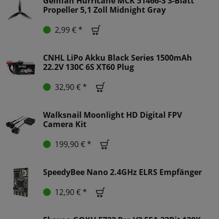
Gemfan Hurricane MCK 51466-3 3-Blatt
Propeller 5,1 Zoll Midnight Gray
2,99 € *
CNHL LiPo Akku Black Series 1500mAh
22.2V 130C 6S XT60 Plug
32,90 € *
Walksnail Moonlight HD Digital FPV
Camera Kit
199,90 € *
SpeedyBee Nano 2.4GHz ELRS Empfänger
12,90 € *