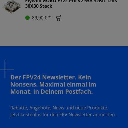
Flywoo GOKU F722 Pro V2 55A 32Bit 128K
30X30 Stack
89,90 € *
Der FPV24 Newsletter. Kein
Nonsens. Maximal einmal im
Monat. In Deinem Postfach.
Rabatte, Angebote, News und neue Produkte.
Jetzt kostenlos für den FPV Newsletter anmelden.