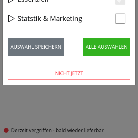
Es
Statstik & Marketing
St
AUSWAHL SPEICHERN
ALLE AUSWÄHLEN
NICHT JETZT
Derzeit vergriffen - bald wieder lieferbar