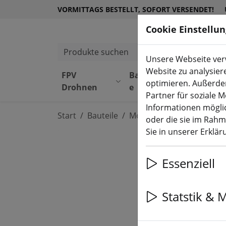
VORMITTAGS BESTELLT, SOFORT VERSENDET!
Cookie Einstellu
Produkte suchen
Unsere Webseite verw
Website zu analysier
FPV
Bauteil
Equipmen
optimieren. Außerde
Drohnen
e
t
Partner für soziale 
Informationen möglic
Start
Bauteile
Motoren
oder die sie im Rah
Sie in unserer Erklä
Essenziell
Statstik & 