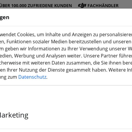
ÜBER 100.000 ZUFRIEDENE KUNDEN
FACHHÄNDLER
ngen
endet Cookies, um Inhalte und Anzeigen zu personalisieren
en, Funktionen sozialer Medien bereitzustellen und unseren 
DJI
Akku
Propelle
Zubehö
3D
m geben wir Informationen zu Ihrer Verwendung unserer W
Shop
s
r
r
Druck
Medien, Werbung und Analysen weiter. Unsere Partner führe
herweise mit weiteren Daten zusammen, die Sie ihnen bere
men Ihrer Nutzung der Dienste gesammelt haben. Weitere I
rung zum
Datenschutz
.
VCI Hobby 32
Schwarz
Marketing