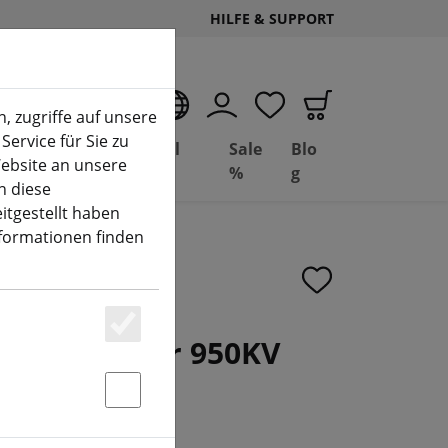
HILFE & SUPPORT
DE
, zugriffe auf unsere
Service für Sie zu
Deal
Basil
Sale
Blo
ebsite an unsere
(aktuelle Seite)
Depot
FPV
%
g
n diese
itgestellt haben
nformationen finden
14 FPV Motor 950KV
Essenziell
Statstik & Marketing