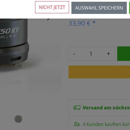
4 Stück verfügbar
NICHT JETZT
AUSWAHL SPEICHERN
›
33,90 € *
-
+
Versand am nächst
4 Kunden kauften kür