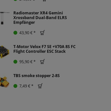
Radiomaster XR4 Gemini
Xrossband Dual-Band ELRS
Empfänger
43,90 € *
T-Motor Velox F7 SE +V70A 8S FC
Flight Controller ESC Stack
95,90 € *
TBS smoke stopper 2-8S
7,49 € *