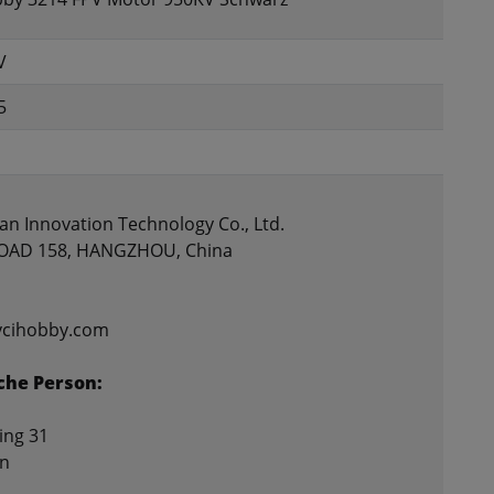
V
5
n Innovation Technology Co., Ltd.
AD 158, HANGZHOU, China
@vcihobby.com
che Person:
ing 31
n