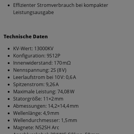
Effizienter Stromverbrauch bei kompakter
Leistungsausgabe
Technische Daten
KV-Wert: 13000KV
Konfiguration: 9S12P
Innenwiderstand: 170 mΩ
Nennspannung: 2S (8 V)
Leerlaufstrom bei 10 V: 0,6 A
Spitzenstrom: 9,26 A
Maximale Leistung: 74,08 W
Statorgröße: 11×2 mm
Abmessungen: 14,2×14,4 mm
Wellenlänge: 4,9 mm
Wellendurchmesser: 1,5 mm
Magnete: N52SH Arc