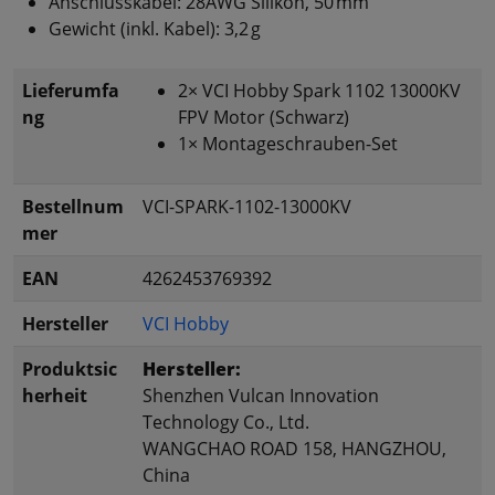
Anschlusskabel: 28AWG Silikon, 50 mm
Gewicht (inkl. Kabel): 3,2 g
Lieferumfa
2× VCI Hobby Spark 1102 13000KV
ng
FPV Motor (Schwarz)
1× Montageschrauben-Set
Bestellnum
VCI-SPARK-1102-13000KV
mer
EAN
4262453769392
Hersteller
VCI Hobby
Produktsic
Hersteller:
herheit
Shenzhen Vulcan Innovation
Technology Co., Ltd.
WANGCHAO ROAD 158, HANGZHOU,
China