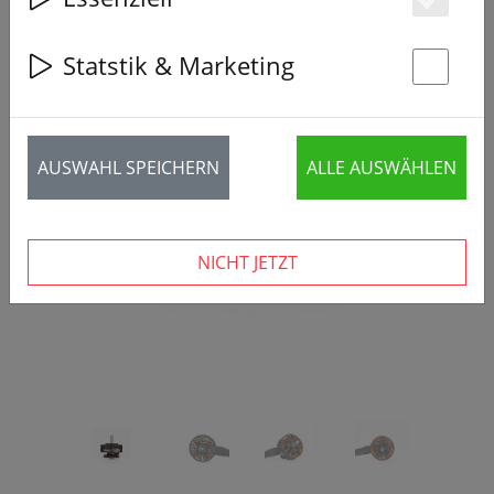
Es
Statstik & Marketing
St
‹
›
AUSWAHL SPEICHERN
ALLE AUSWÄHLEN
NICHT JETZT