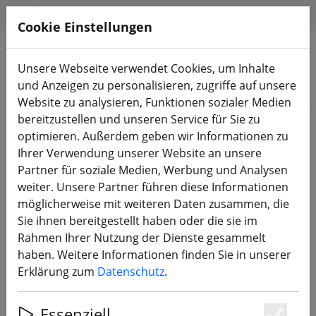
HILFE & SUPPORT
DE
Cookie Einstellungen
Unsere Webseite verwendet Cookies, um Inhalte
Produkte suchen
und Anzeigen zu personalisieren, zugriffe auf unsere
Website zu analysieren, Funktionen sozialer Medien
bereitzustellen und unseren Service für Sie zu
Start
Bauteile
Motoren
optimieren. Außerdem geben wir Informationen zu
Ihrer Verwendung unserer Website an unsere
Partner für soziale Medien, Werbung und Analysen
weiter. Unsere Partner führen diese Informationen
möglicherweise mit weiteren Daten zusammen, die
VCI Hobby Spark 1102 FPV Motor
Sie ihnen bereitgestellt haben oder die sie im
13000KV Schwarz 2 Stück
Rahmen Ihrer Nutzung der Dienste gesammelt
haben. Weitere Informationen finden Sie in unserer
Erklärung zum
Datenschutz
.
Essenziell