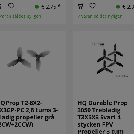
€ 2,75 *
€ 2,
 Varan såldes nyligen
7 Varan såldes nyligen
QProp T2-8X2-
HQ Durable Prop
X3GP-PC 2,8 tums 3-
3050 Trebladig
ladig propeller grå
T3X5X3 Svart 4
2CW+2CCW)
stycken FPV
Propeller 3 tum