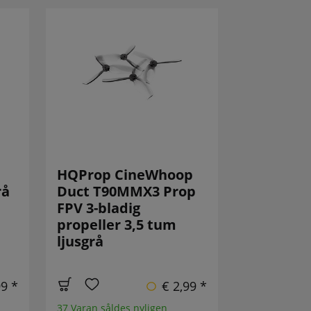
HQProp CineWhoop
rå
Duct T90MMX3 Prop
FPV 3-bladig
propeller 3,5 tum
ljusgrå
99 *
€ 2,99 *
37 Varan såldes nyligen