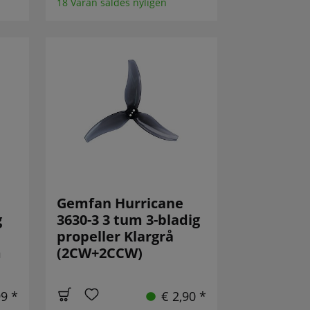
18 Varan såldes nyligen
Gemfan Hurricane
g
3630-3 3 tum 3-bladig
propeller Klargrå
m
(2CW+2CCW)
99 *
€ 2,90 *