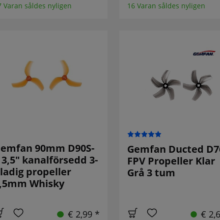
7 Varan såldes nyligen
16 Varan såldes nyligen
emfan 90mm D90S-
Gemfan Ducted D7
 3,5" kanalförsedd 3-
FPV Propeller Klar
ladig propeller
Grå 3 tum
,5mm Whisky
€ 2,99 *
€ 2,