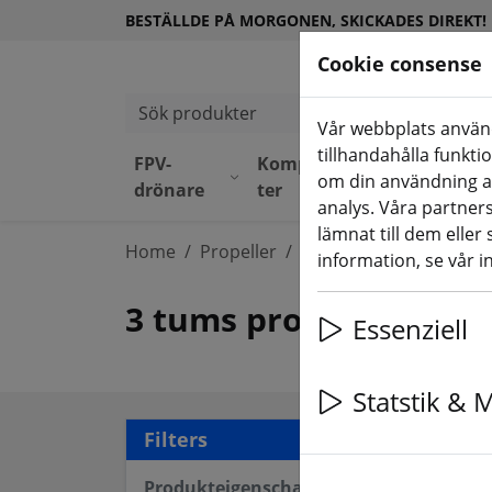
BESTÄLLDE PÅ MORGONEN, SKICKADES DIREKT!
Cookie consense
Sök produkter
Vår webbplats använd
tillhandahålla funkti
FPV-
Komponen
Utrustni
om din användning a
drönare
ter
ng
analys. Våra partne
lämnat till dem eller
Home
Propeller
3 tums propeller
information, se vår i
3 tums propeller
Essenziell
Statstik & 
24 a
Filters
Produkteigenschaften