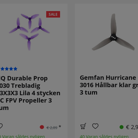
SALE
Gemfan Hurricane
Q Durable Prop
3016 Hållbar klar g
030 Trebladig
3 tum
3X3X3 Lila 4 stycken
C FPV Propeller 3
tum
€ 2,
*
€ 2,89
0 Varan såldes nyligen
40 Varan såldes nyligen