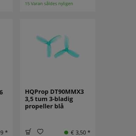
15 Varan såldes nyligen
HQProp DT90MMX3
6
3,5 tum 3-bladig
propeller blå
69 *
€ 3,50 *