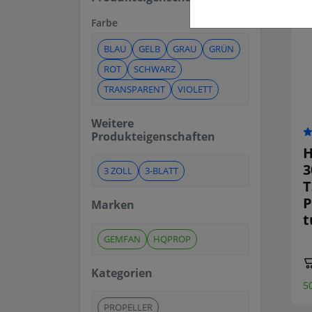
Farbe
BLAU
GELB
GRAU
GRÜN
ROT
SCHWARZ
TRANSPARENT
VIOLETT
Weitere
Produkteigenschaften
H
3
3 ZOLL
3-BLATT
T
P
Marken
GEMFAN
HQPROP
Kategorien
5
PROPELLER