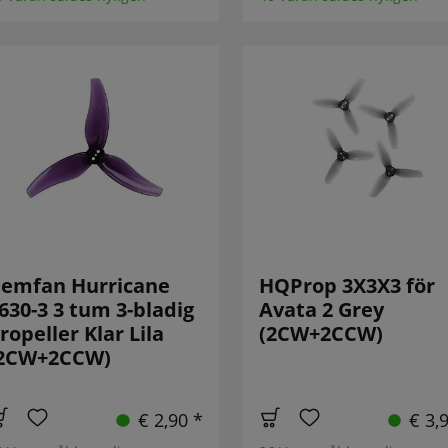
emfan Hurricane
HQProp 3X3X3 för
630-3 3 tum 3-bladig
Avata 2 Grey
ropeller Klar Lila
(2CW+2CCW)
2CW+2CCW)
€ 2,90 *
€ 3,