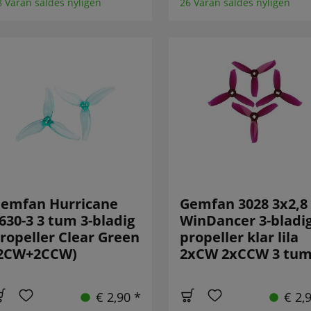
8 Varan såldes nyligen
26 Varan såldes nyligen
emfan Hurricane
Gemfan 3028 3x2,8
630-3 3 tum 3-bladig
WinDancer 3-bladi
ropeller Clear Green
propeller klar lila
2CW+2CCW)
2xCW 2xCCW 3 tu
€ 2,90 *
€ 2,