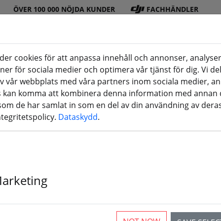
ÖVER 100 000 NÖJDA KUNDER
FACHHÄNDLER
er cookies för att anpassa innehåll och annonser, analyser
oner för sociala medier och optimera vår tjänst för dig. Vi d
DJI
Batteri
Propell
Tillbeh
3D-
v vår webbplats med våra partners inom sociala medier, a
(aktuelle Seite)
butik
er
er
ör
utskrifter
rs kan komma att kombinera denna information med annan 
 som de har samlat in som en del av din användning av deras
ntegritetspolicy.
Dataskydd
.
Marketing
rticles