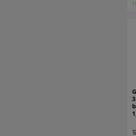
1
G
3
b
1