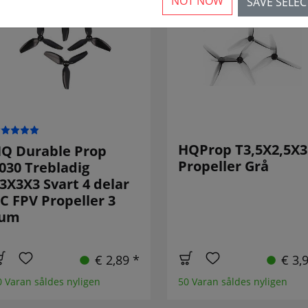
NOT NOW
SAVE SELE
HQProp T3,5X2,5X3
Q Durable Prop
Propeller Grå
030 Trebladig
3X3X3 Svart 4 delar
C FPV Propeller 3
tum
€ 2,89 *
€ 3,
0 Varan såldes nyligen
50 Varan såldes nyligen