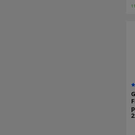
1
G
F
p
2