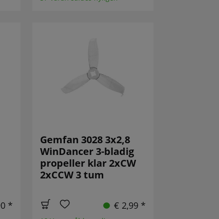
Gemfan 3028 3x2,8
WinDancer 3-bladig
propeller klar 2xCW
2xCCW 3 tum
90 *
€ 2,99 *