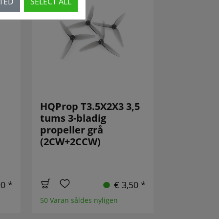
CTED
SELECT ALL
HQProp T3.5X2X3 3,5
tums 3-bladig
propeller grå
(2CW+2CCW)
90 *
€ 3,50 *
50 Varan såldes nyligen