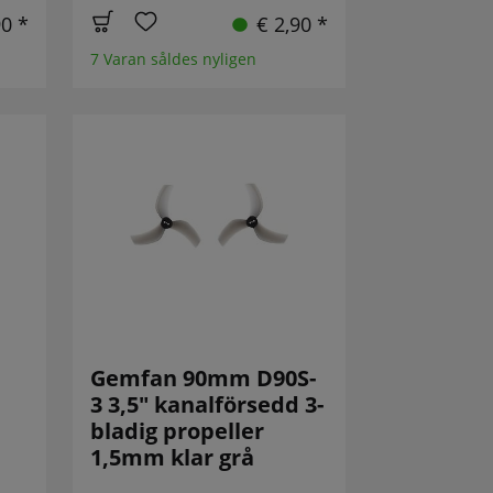
90 *
€ 2,90 *
7 Varan såldes nyligen
Gemfan 90mm D90S-
3 3,5" kanalförsedd 3-
bladig propeller
1,5mm klar grå