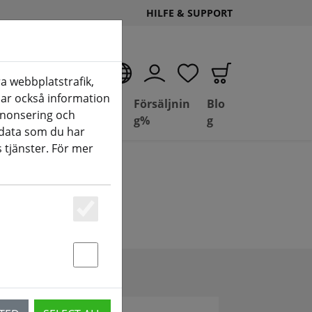
HILFE & SUPPORT
SV
a webbplatstrafik,
elar också information
Deal
Basil
Försäljnin
Blo
nnonsering och
Depot
FPV
g%
g
data som du har
 tjänster. För mer
Essenziell
Statstik & Marketing