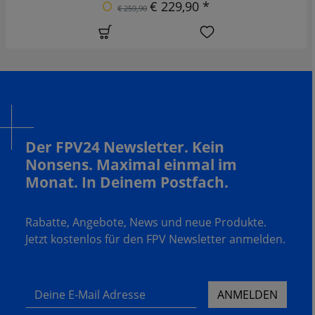
€ 229,90 *
€ 259,90
Der FPV24 Newsletter. Kein
Nonsens. Maximal einmal im
Monat. In Deinem Postfach.
Rabatte, Angebote, News und neue Produkte.
Jetzt kostenlos für den FPV Newsletter anmelden.
Deine E-Mail Adresse
ANMELDEN