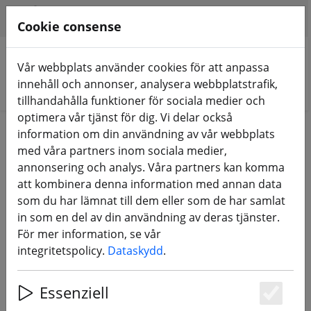
HILFE & SUPPORT
SV
Cookie consense
Vår webbplats använder cookies för att anpassa
innehåll och annonser, analysera webbplatstrafik,
Sök produkter
tillhandahålla funktioner för sociala medier och
optimera vår tjänst för dig. Vi delar också
Home
FPV-drönare
information om din användning av vår webbplats
med våra partners inom sociala medier,
FPV-drönare med kamera,
annonsering och analys. Våra partners kan komma
att kombinera denna information med annan data
cinewhoops, micro racers & co.
som du har lämnat till dem eller som de har samlat
in som en del av din användning av deras tjänster.
124 Products
För mer information, se vår
integritetspolicy.
Dataskydd
.
Unterkategorien
Essenziell
Es