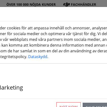
ÖVER 100 000 NÖJDA KUNDER
FACHHÄNDLER
er cookies för att anpassa innehåll och annonser, analyser
oner för sociala medier och optimera vår tjänst för dig. Vi d
DJI
Batteri
Propell
Tillbeh
3D-
v vår webbplats med våra partners inom sociala medier, a
(aktuelle Seite)
butik
er
er
ör
utskrifter
rs kan komma att kombinera denna information med annan 
 som de har samlat in som en del av din användning av deras
ntegritetspolicy.
Dataskydd
.
n och flygplansvingar
Marketing
rticles