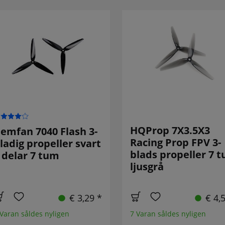
HQProp 7X3.5X3
emfan 7040 Flash 3-
Racing Prop FPV 3-
ladig propeller svart
blads propeller 7 
 delar 7 tum
ljusgrå
€ 3,29 *
€ 4,
 Varan såldes nyligen
7 Varan såldes nyligen