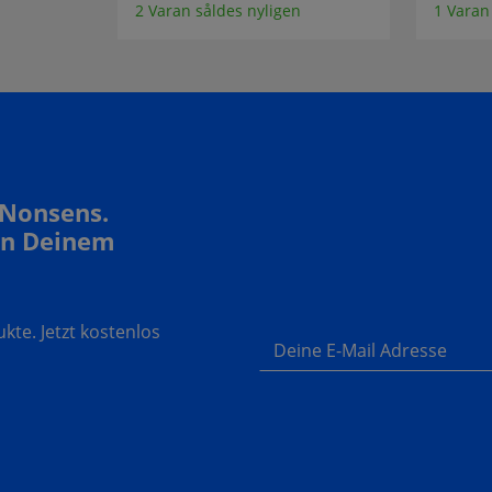
2 Varan såldes nyligen
1 Varan
 Nonsens.
In Deinem
te. Jetzt kostenlos
Deine E-Mail Adresse