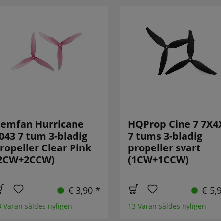
emfan Hurricane
HQProp Cine 7 7X4
043 7 tum 3-bladig
7 tums 3-bladig
ropeller Clear Pink
propeller svart
2CW+2CCW)
(1CW+1CCW)
€ 3,90 *
€ 5,
3 Varan såldes nyligen
13 Varan såldes nyligen