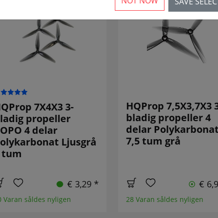
NOT NOW
SAVE SELE
HQProp 7,5X3,7X3 3
QProp 7X4X3 3-
bladig propeller 4
ladig propeller
delar Polykarbona
OPO 4 delar
7,5 tum grå
olykarbonat Ljusgrå
 tum
€ 3,29 *
€ 6,
0 Varan såldes nyligen
28 Varan såldes nyligen