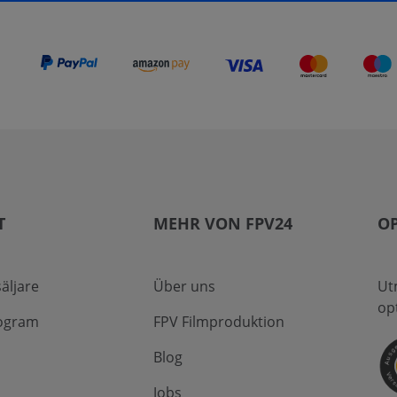
T
MEHR VON FPV24
OP
säljare
Über uns
Ut
op
ogram
FPV Filmproduktion
Blog
Jobs