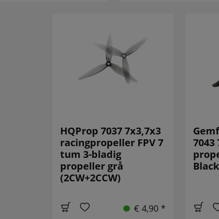
HQProp 7037 7x3,7x3
Gemf
racingpropeller FPV 7
7043 
tum 3-bladig
prope
propeller grå
Blac
(2CW+2CCW)
€ 4,90 *