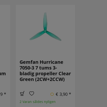
Gemfan Hurricane
7050-3 7 tums 3-
tum
bladig propeller Clear
Green (2CW+2CCW)
59 *
€ 3,90 *
2 Varan såldes nyligen