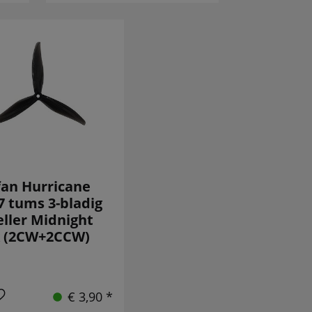
an Hurricane
7 tums 3-bladig
ller Midnight
k (2CW+2CCW)
€ 3,90 *