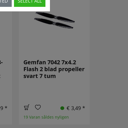
CTED
SELECT ALL
-
Gemfan 7042 7x4.2
Flash 2 blad propeller
t
svart 7 tum
99 *
€ 3,49 *
19 Varan såldes nyligen