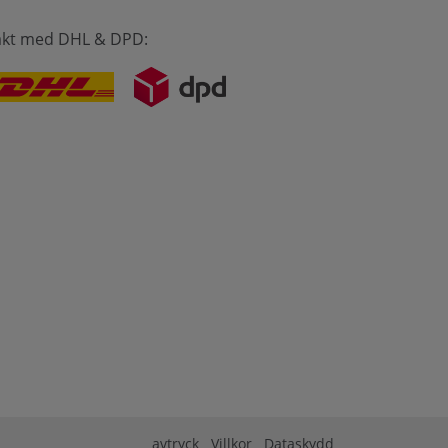
akt med DHL & DPD:
avtryck
Villkor
Dataskydd