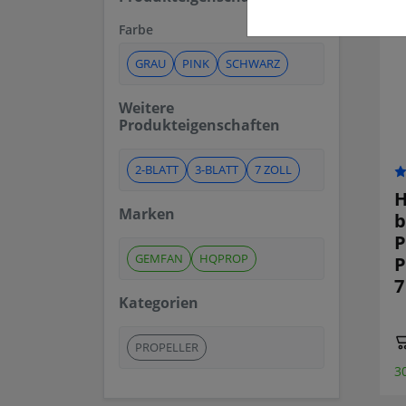
Farbe
GRAU
PINK
SCHWARZ
Weitere
Produkteigenschaften
2-BLATT
3-BLATT
7 ZOLL
H
Marken
b
P
GEMFAN
HQPROP
P
7
Kategorien
PROPELLER
3