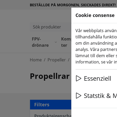
BESTÄLLDE PÅ MORGONEN, SKICKADES DIREKT!
Cookie consense
Sök produkter
Vår webbplats använd
tillhandahålla funkti
FPV-
Komponen
Utrustni
om din användning a
drönare
ter
ng
analys. Våra partne
lämnat till dem eller
Home
Propeller
Propeller för flygplan
information, se vår i
Propellrar för flygpla
Essenziell
Statstik & 
11 a
Filters
Produkteigenschaften