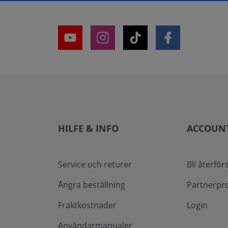
HILFE & INFO
ACCOUN
Service och returer
Bli återför
Ångra beställning
Partnerpr
Fraktkostnader
Login
Användarmanualer