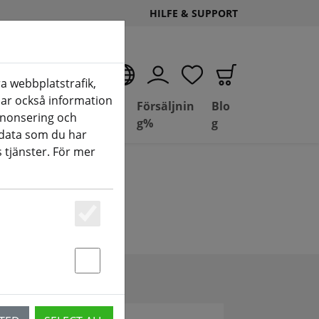
HILFE & SUPPORT
SV
a webbplatstrafik,
elar också information
Deal
Basil
Försäljnin
Blo
nnonsering och
Depot
FPV
g%
g
data som du har
 tjänster. För mer
Essenziell
Statstik & Marketing