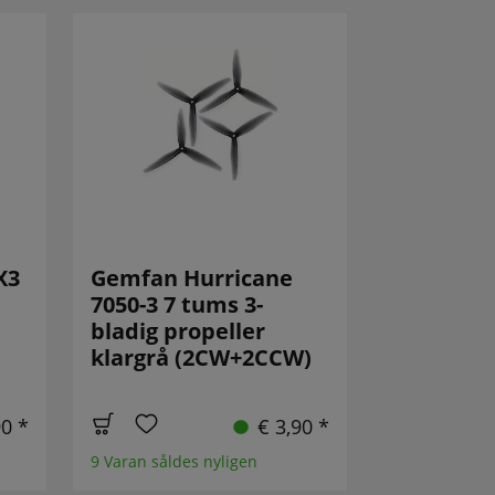
X3
Gemfan Hurricane
7050-3 7 tums 3-
bladig propeller
klargrå (2CW+2CCW)
90 *
€ 3,90 *
9 Varan såldes nyligen