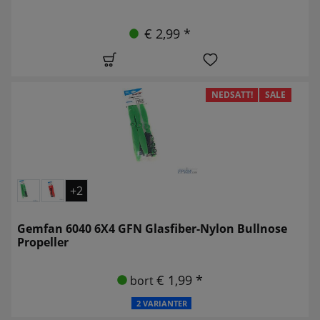
€ 2,99 *
NEDSATT!
SALE
+2
Gemfan 6040 6X4 GFN Glasfiber-Nylon Bullnose
Propeller
€ 1,99 *
bort
2 VARIANTER