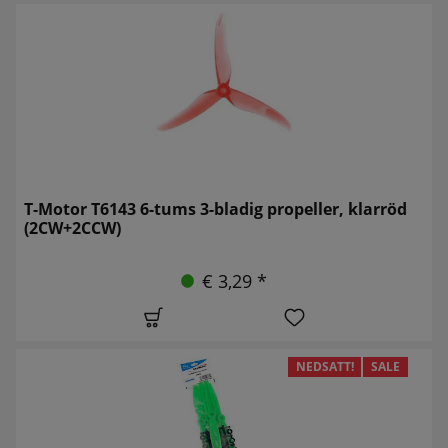
T-Motor T6143 6-tums 3-bladig propeller, klarröd
(2CW+2CCW)
€ 3,29 *
NEDSATT!
SALE