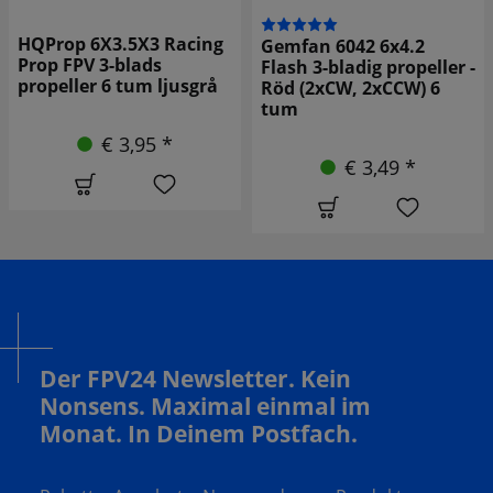
HQProp 6X3.5X3 Racing
Gemfan 6042 6x4.2
Prop FPV 3-blads
Flash 3-bladig propeller -
propeller 6 tum ljusgrå
Röd (2xCW, 2xCCW) 6
tum
€ 3,95 *
€ 3,49 *
Der FPV24 Newsletter. Kein
Nonsens. Maximal einmal im
Monat. In Deinem Postfach.