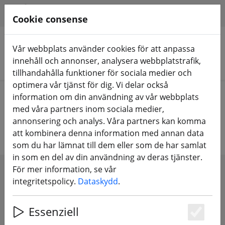
HILFE & SUPPORT
SV
Cookie consense
Vår webbplats använder cookies för att anpassa
innehåll och annonser, analysera webbplatstrafik,
Sök produkter
tillhandahålla funktioner för sociala medier och
optimera vår tjänst för dig. Vi delar också
Home
Propeller
6 tums propeller
information om din användning av vår webbplats
med våra partners inom sociala medier,
6 tums propeller
annonsering och analys. Våra partners kan komma
att kombinera denna information med annan data
som du har lämnat till dem eller som de har samlat
in som en del av din användning av deras tjänster.
För mer information, se vår
SHOW FILTERS
integritetspolicy.
Dataskydd
.
Essenziell
Es