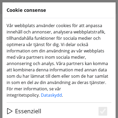
HILFE & SUPPORT
SV
Cookie consense
Vår webbplats använder cookies för att anpassa
innehåll och annonser, analysera webbplatstrafik,
Sök produkter
tillhandahålla funktioner för sociala medier och
optimera vår tjänst för dig. Vi delar också
Home
Utrustning
information om din användning av vår webbplats
med våra partners inom sociala medier,
Utrustning
annonsering och analys. Våra partners kan komma
att kombinera denna information med annan data
som du har lämnat till dem eller som de har samlat
134 Products
in som en del av din användning av deras tjänster.
För mer information, se vår
integritetspolicy.
Dataskydd
.
Unterkategorien
Essenziell
RC-FJÄRRKONTROLL
FPV-VIDEOGLASÖGON
Es