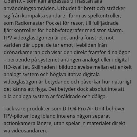
OpenTX – som kan anpassas till nästan alla
användningsområden. Utbudet är brett och sträcker
sig från kompakta sändare i form av spelkontroller,
som Radiomaster Pocket för resor, till fullfjädrade
fjärrkontroller för hobbyfotografer med stor skärm.
FPV-videoglasögonen är det andra fönstret mot
världen där uppe: de tar emot livebilden från
drönarkameran och visar den direkt framför dina ögon
– beroende på systemet antingen analogt eller i digital
HD-kvalitet. Skillnaden i bildupplevelse mellan ett enkelt
analogt system och högkvalitativa digitala
videoglasögon är betydande och påverkar hur naturligt
det känns att flyga. Det betyder dock absolut inte att
alla analoga system är föråldrade och dåliga.
Tack vare produkter som DJI O4 Pro Air Unit behöver
FPV-piloter idag ibland inte ens någon separat
actionkamera längre, utan spelar in materialet direkt
via videosändaren.