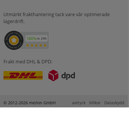
Utmärkt frakthantering tack vare vår optimerade
lagerdrift.
Frakt med DHL & DPD:
© 2012-2026 meilon GmbH
avtryck
Villkor
Dataskydd
* Alle Preise sind inkl. Mehrwertsteuer zzgl. Versandkosten
und ggf. Nachnahmegebühren, wenn nicht anders