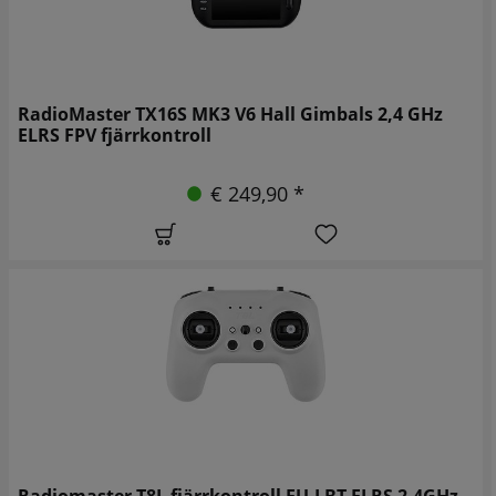
RadioMaster TX16S MK3 V6 Hall Gimbals 2,4 GHz
ELRS FPV fjärrkontroll
€ 249,90 *
Radiomaster T8L fjärrkontroll EU-LBT ELRS 2,4GHz