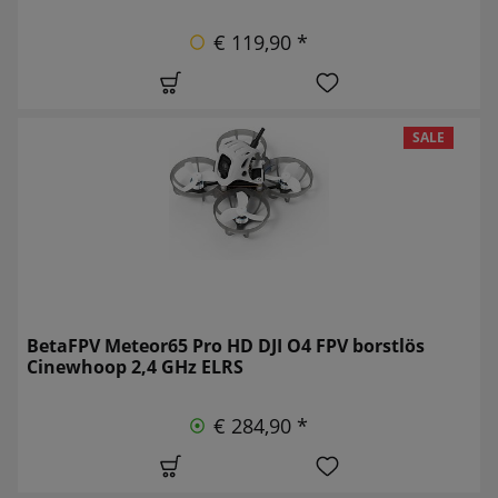
€ 119,90 *
SALE
BetaFPV Meteor65 Pro HD DJI O4 FPV borstlös
Cinewhoop 2,4 GHz ELRS
€ 284,90 *