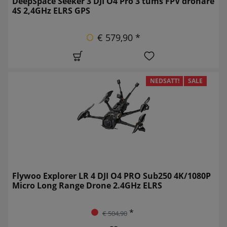
DeepSpace Seeker 3 DJI O4 Pro 3 tums FPV drönare
4S 2,4GHz ELRS GPS
€ 579,90 *
NEDSATT!
SALE
Flywoo Explorer LR 4 DJI O4 PRO Sub250 4K/1080P
Micro Long Range Drone 2.4GHz ELRS
*
€ 504,90