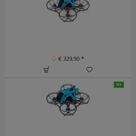
€ 329,90 *
NY