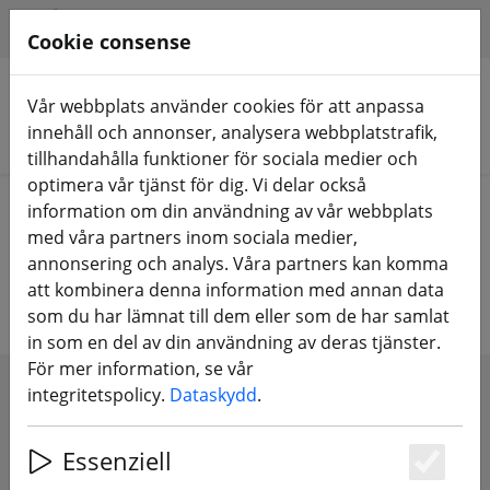
HILFE & SUPPORT
SV
Cookie consense
Vår webbplats använder cookies för att anpassa
innehåll och annonser, analysera webbplatstrafik,
Sök produkter
tillhandahålla funktioner för sociala medier och
optimera vår tjänst för dig. Vi delar också
Home
FPV-drönare
RTF, BNF OCH PNP
information om din användning av vår webbplats
med våra partners inom sociala medier,
FPV-drönare RTF, BNF & PNP
annonsering och analys. Våra partners kan komma
att kombinera denna information med annan data
som du har lämnat till dem eller som de har samlat
in som en del av din användning av deras tjänster.
För mer information, se vår
integritetspolicy.
Dataskydd
.
SHOW FILTERS
Essenziell
Es