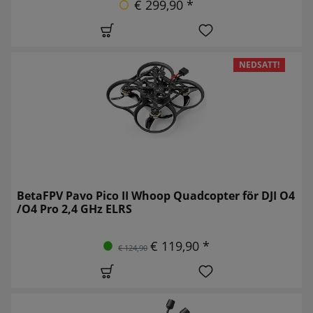
€ 299,90 *
NEDSATT!
BetaFPV Pavo Pico II Whoop Quadcopter för DJI O4
/O4 Pro 2,4 GHz ELRS
€ 119,90 *
€ 124,90