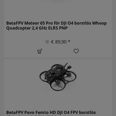
BetaFPV Meteor 65 Pro för DJI O4 borstlös Whoop
Quadcopter 2,4 GHz ELRS PNP
€ 89,90 *
BetaFPV Pavo Femto HD DJI O4 FPV borstlös