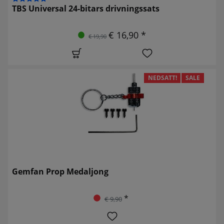
TBS Universal 24-bitars drivningssats
€ 16,90 *
€ 19,90
NEDSATT!
SALE
Gemfan Prop Medaljong
*
€ 9,90