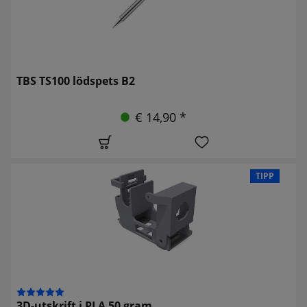
TBS TS100 lödspets B2
€ 14,90 *
TIPP
3D-utskrift i PLA 50 gram