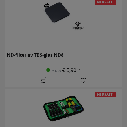
NEDSATT!
ND-filter av TBS-glas ND8
€ 5,90 *
€ 6,90
NEDSATT!