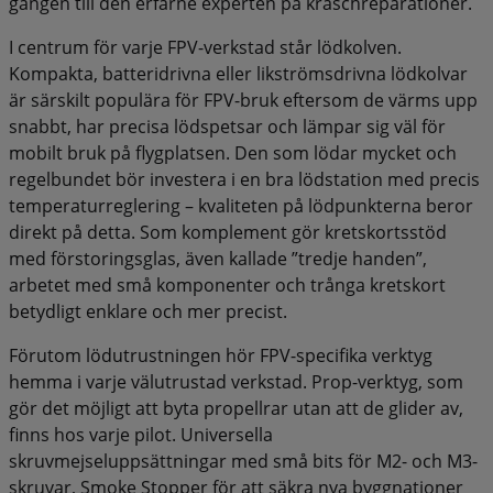
gången till den erfarne experten på kraschreparationer.
I centrum för varje FPV-verkstad står lödkolven.
Kompakta, batteridrivna eller likströmsdrivna lödkolvar
är särskilt populära för FPV-bruk eftersom de värms upp
snabbt, har precisa lödspetsar och lämpar sig väl för
mobilt bruk på flygplatsen. Den som lödar mycket och
regelbundet bör investera i en bra lödstation med precis
temperaturreglering – kvaliteten på lödpunkterna beror
direkt på detta. Som komplement gör kretskortsstöd
med förstoringsglas, även kallade ”tredje handen”,
arbetet med små komponenter och trånga kretskort
betydligt enklare och mer precist.
Förutom lödutrustningen hör FPV-specifika verktyg
hemma i varje välutrustad verkstad. Prop-verktyg, som
gör det möjligt att byta propellrar utan att de glider av,
finns hos varje pilot. Universella
skruvmejseluppsättningar med små bits för M2- och M3-
skruvar, Smoke Stopper för att säkra nya byggnationer