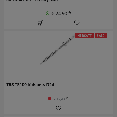
€ 24,90 *
NEDSATT!
SALE
TBS TS100 lödspets D24
*
€ 12,90