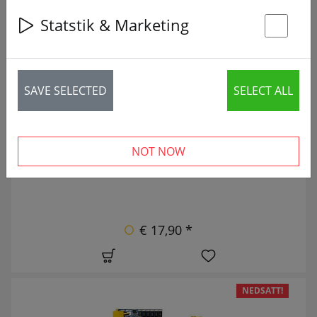
Statstik & Marketing
28 articles
St
NY
SAVE SELECTED
SELECT ALL
NOT NOW
€ 17,90 *
NEDSATT!