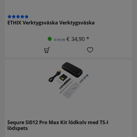
ETHIX Verktygsväska Verktygsväska
€ 34,90 *
€ 39,90
Sequre SI012 Pro Max Kit lödkolv med TS-I
lödspets