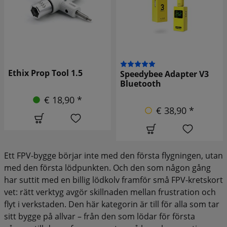
l 1.5
Gemfan propel
Speedybee Adapter V3
spärrnyckel 8
Bluetooth
tum
,90 *
€ 38,90 *
€ 5,9
Ett FPV-bygge börjar inte med den första flygningen, utan
med den första lödpunkten. Och den som någon gång
har suttit med en billig lödkolv framför små FPV-kretskort
vet: rätt verktyg avgör skillnaden mellan frustration och
flyt i verkstaden. Den här kategorin är till för alla som tar
sitt bygge på allvar – från den som lödar för första