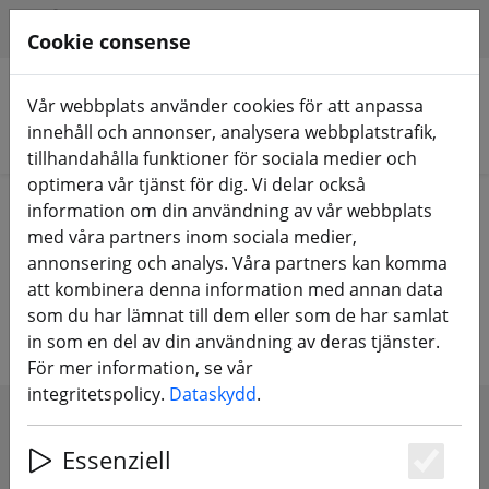
HILFE & SUPPORT
SV
Cookie consense
Vår webbplats använder cookies för att anpassa
innehåll och annonser, analysera webbplatstrafik,
Sök produkter
tillhandahålla funktioner för sociala medier och
optimera vår tjänst för dig. Vi delar också
Home
Tillbehör
Verktyg
information om din användning av vår webbplats
med våra partners inom sociala medier,
Verktyg, lim och utrustning för
annonsering och analys. Våra partners kan komma
att kombinera denna information med annan data
verkstaden
som du har lämnat till dem eller som de har samlat
in som en del av din användning av deras tjänster.
För mer information, se vår
integritetspolicy.
Dataskydd
.
SHOW FILTERS
Essenziell
Es