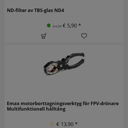
ND-filter av TBS-glas ND4
€ 5,90 *
€ 6,90
Emax motorborttagningsverktyg för FPV-drönare
Multifunktionell hålltång
€ 13,90 *