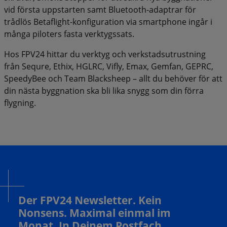
vid första uppstarten samt Bluetooth-adaptrar för
trådlös Betaflight-konfiguration via smartphone ingår i
många piloters fasta verktygssats.
Hos FPV24 hittar du verktyg och verkstadsutrustning
från Sequre, Ethix, HGLRC, Vifly, Emax, Gemfan, GEPRC,
SpeedyBee och Team Blacksheep – allt du behöver för att
din nästa byggnation ska bli lika snygg som din förra
flygning.
Der FPV24 Newsletter. Kein
Nonsens. Maximal einmal im
Monat. In Deinem Postfach.