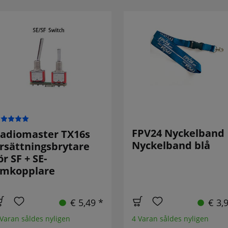
FPV24 Nyckelband
adiomaster TX16s
Nyckelband blå
rsättningsbrytare
ör SF + SE-
mkopplare
€ 5,49 *
€ 3,
 Varan såldes nyligen
4 Varan såldes nyligen