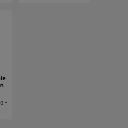
le
en
90 *