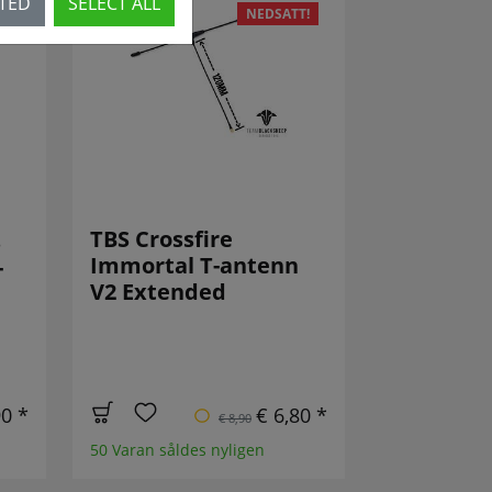
CTED
SELECT ALL
NEDSATT!
TBS Crossfire
s
Immortal T-antenn
-
V2 Extended
90 *
€ 6,80 *
€ 8,90
50 Varan såldes nyligen