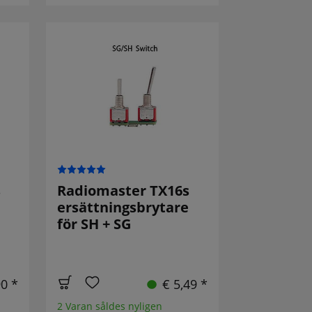
s
Radiomaster TX16s
ersättningsbrytare
för SH + SG
90 *
€ 5,49 *
2 Varan såldes nyligen