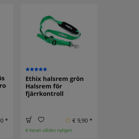
ös
Ethix halsrem grön
ro
Halsrem för
fjärrkontroll
90 *
€ 9,90 *
8 Varan såldes nyligen