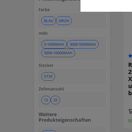
Farbe
BLAU
GRÜN
mAh
0-1000MAH
3000-5000MAH
5000-10000MAH
R
Stecker
2
XT30
X
u
Zellenanzahl
b
1S
2S
Weitere
Produkteigenschaften
5