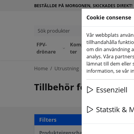
BESTÄLLDE PÅ MORGONEN, SKICKADES DIREKT!
Cookie consense
Sök produkter
Vår webbplats använd
tillhandahålla funkti
FPV-
Komponen
Utrustni
om din användning a
(aktuelle
drönare
ter
ng
analys. Våra partne
lämnat till dem eller
Home
Utrustning
RC-fjärrkontroll
RC-
information, se vår i
Tillbehör för RC-fjärr
Essenziell
Statstik & 
19 a
Filters
Produkteigenschaften