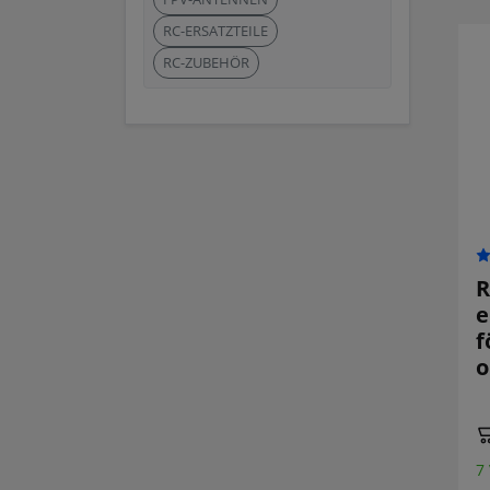
RC-ERSATZTEILE
RC-ZUBEHÖR
R
e
f
o
7