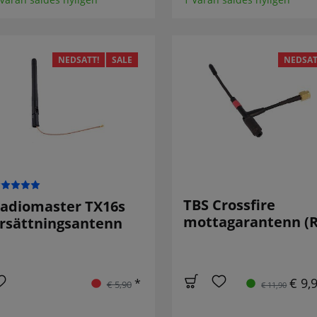
NEDSATT!
SALE
NEDSAT
TBS Crossfire
adiomaster TX16s
mottagarantenn (R
rsättningsantenn
€ 9,
*
€ 5,90
€ 11,90