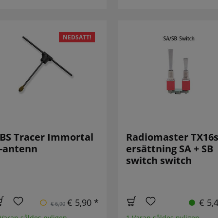
NEDSATT!
BS Tracer Immortal
Radiomaster TX16
-antenn
ersättning SA + SB
switch switch
€ 5,90 *
€ 5,
€ 6,90
 Varan såldes nyligen
1 Varan såldes nyligen