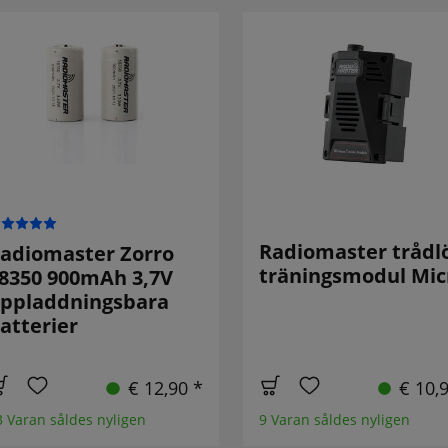
Radiomaster trådl
adiomaster Zorro
träningsmodul Mic
8350 900mAh 3,7V
ppladdningsbara
atterier
€ 12,90 *
€ 10,
3 Varan såldes nyligen
9 Varan såldes nyligen