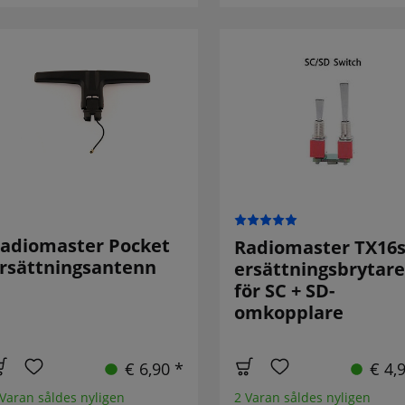
adiomaster Pocket
Radiomaster TX16
rsättningsantenn
ersättningsbrytare
för SC + SD-
omkopplare
€ 6,90 *
€ 4,
 Varan såldes nyligen
2 Varan såldes nyligen