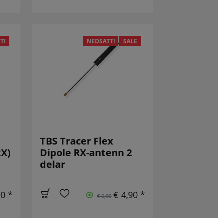
T!
NEDSATT!
SALE
TBS Tracer Flex
X)
Dipole RX-antenn 2
delar
90 *
€ 4,90 *
€ 6,90