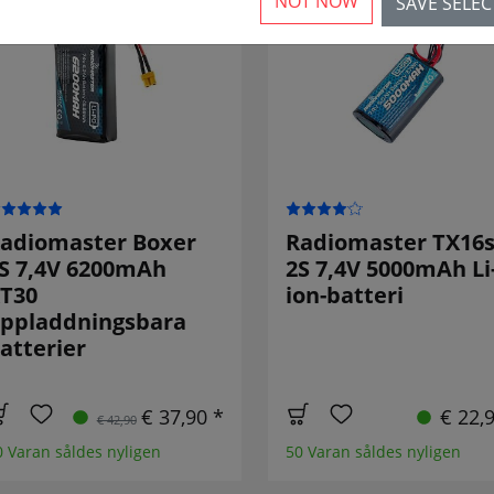
NOT NOW
SAVE SELE
NEDSATT!
adiomaster Boxer
Radiomaster TX16
S 7,4V 6200mAh
2S 7,4V 5000mAh Li
T30
ion-batteri
ppladdningsbara
atterier
€ 37,90 *
€ 22,
€ 42,90
0 Varan såldes nyligen
50 Varan såldes nyligen