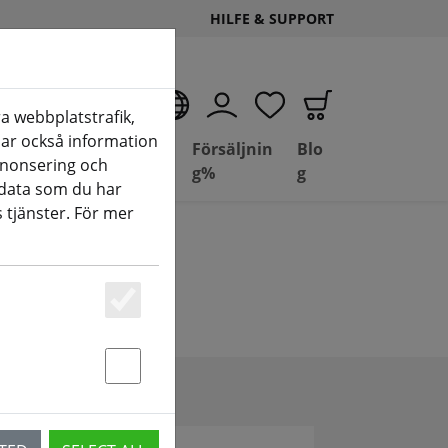
HILFE & SUPPORT
SV
a webbplatstrafik,
elar också information
Deal
Basil
Försäljnin
Blo
nnonsering och
Depot
FPV
g%
g
data som du har
 tjänster. För mer
Essenziell
Statstik & Marketing