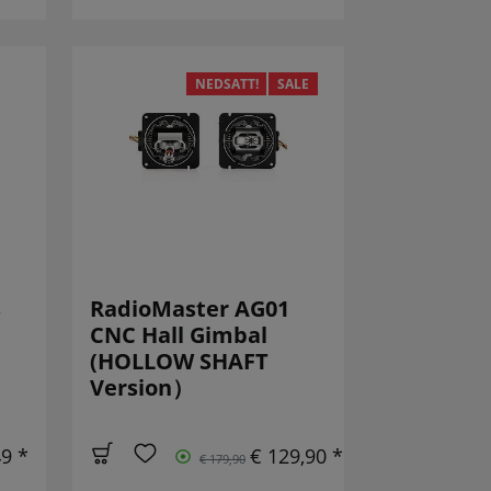
NEDSATT!
SALE
s
RadioMaster AG01
CNC Hall Gimbal
(HOLLOW SHAFT
Version）
49 *
€ 129,90 *
€ 179,90