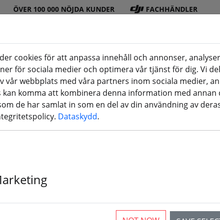
ÖVER 100 000 NÖJDA KUNDER
FACHHÄNDLER
er cookies för att anpassa innehåll och annonser, analyser
oner för sociala medier och optimera vår tjänst för dig. Vi d
DJI
Batteri
Propell
Tillbeh
3D-
v vår webbplats med våra partners inom sociala medier, a
 Seite)
butik
er
er
ör
utskrifter
rs kan komma att kombinera denna information med annan 
 som de har samlat in som en del av din användning av deras
tillbehör
ntegritetspolicy.
Dataskydd
.
kontroller
Marketing
rticles