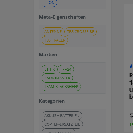
LIION
Meta-Eigenschaften
ANTENNE
TBS CROSSFIRE
TBS TRACER
Marken
ETHIX
FPV24
R
RADIOMASTER
1
TEAM BLACKSHEEP
u
b
Kategorien
AKKUS + BATTERIEN
COPTER-ERSATZTEIL
1
FPV-ANTENNEN