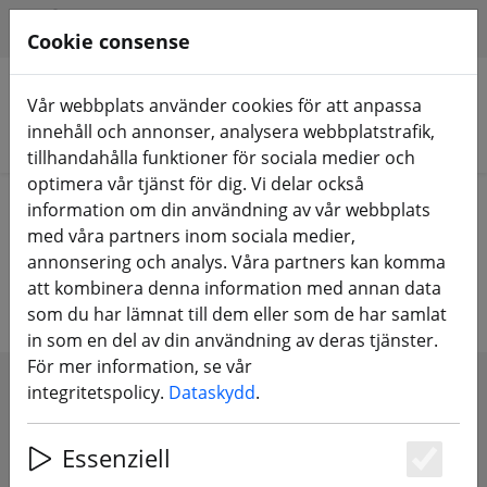
HILFE & SUPPORT
SV
Cookie consense
Vår webbplats använder cookies för att anpassa
innehåll och annonser, analysera webbplatstrafik,
Sök produkter
tillhandahålla funktioner för sociala medier och
optimera vår tjänst för dig. Vi delar också
Home
Komponenter
FPV-kameror
information om din användning av vår webbplats
med våra partners inom sociala medier,
FPV-kameror för drönare
annonsering och analys. Våra partners kan komma
att kombinera denna information med annan data
som du har lämnat till dem eller som de har samlat
in som en del av din användning av deras tjänster.
För mer information, se vår
integritetspolicy.
Dataskydd
.
SHOW FILTERS
Essenziell
Es