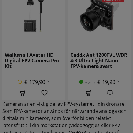
Caddx Ant 1200TVL WDR
Caddx Ant 1200TVL WDR
4:3 Ultra Light Nano
16:9 Ultra Light Nano
FPV-kamera svart
FPV-kamera
€ 19,90 *
€ 17,90 *
€ 24,90
€ 21,90
Kameran är en viktig del av FPV-systemet i din drönare.
Som FPV-kameror används för närvarande analoga och
digitala minikameror, som överför bilden relativt
latensfritt till din markstation (videogoggles eller FPV-
mottagare). En actionkamera (GoPro) är inte latensfri