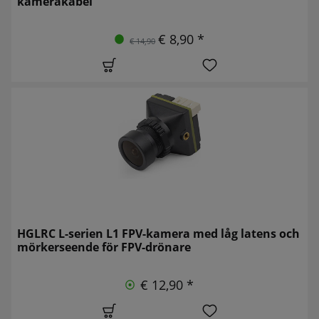
kamerakabel
€ 8,90 *
€ 14,90
HGLRC L-serien L1 FPV-kamera med låg latens och
mörkerseende för FPV-drönare
€ 12,90 *