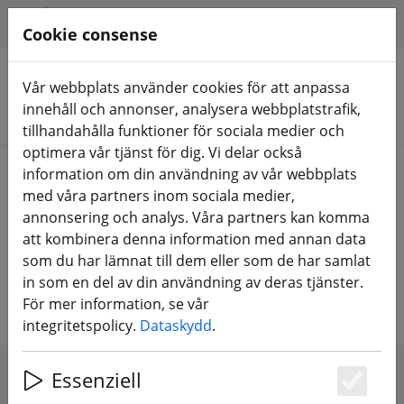
HILFE & SUPPORT
SV
Cookie consense
Vår webbplats använder cookies för att anpassa
innehåll och annonser, analysera webbplatstrafik,
Sök produkter
tillhandahålla funktioner för sociala medier och
optimera vår tjänst för dig. Vi delar också
Home
Komponenter
PDB & BEC
information om din användning av vår webbplats
med våra partners inom sociala medier,
Strömförsörjning,
annonsering och analys. Våra partners kan komma
att kombinera denna information med annan data
spänningsdistribution - PDB & BEC
som du har lämnat till dem eller som de har samlat
för FPV-drönare
in som en del av din användning av deras tjänster.
För mer information, se vår
integritetspolicy.
Dataskydd
.
Essenziell
SHOW FILTERS
Es