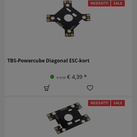
NEDSATT!
SALE
TBS-Powercube Diagonal ESC-kort
€ 4,39 *
€ 9,90
NEDSATT!
SALE