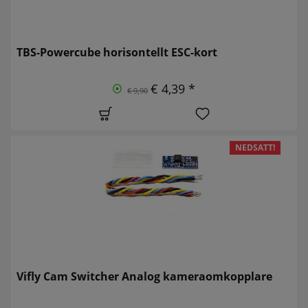
TBS-Powercube horisontellt ESC-kort
€ 4,39 *
€ 9,90
NEDSATT!
Vifly Cam Switcher Analog kameraomkopplare