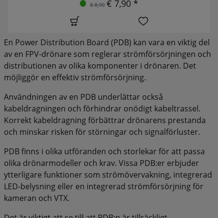
€ 7,90 *
€ 8,90
En Power Distribution Board (PDB) kan vara en viktig del
av en FPV-drönare som reglerar strömförsörjningen och
distributionen av olika komponenter i drönaren. Det
möjliggör en effektiv strömförsörjning.
Användningen av en PDB underlättar också
kabeldragningen och förhindrar onödigt kabeltrassel.
Korrekt kabeldragning förbättrar drönarens prestanda
och minskar risken för störningar och signalförluster.
PDB finns i olika utföranden och storlekar för att passa
olika drönarmodeller och krav. Vissa PDB:er erbjuder
ytterligare funktioner som strömövervakning, integrerad
LED-belysning eller en integrerad strömförsörjning för
kameran och VTX.
Det är viktigt att se till att PDB:n är tillräckligt