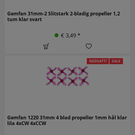
Gemfan 31mm-2 Slitstark 2-bladig propeller 1,2
tum klar svart
€ 3,49 *
NEDSATT!
SALE
Gemfan 1220 31mm 4 blad propeller 1mm hål klar
lila 4xCW 4xCCW