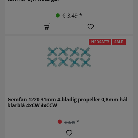
€ 3,49 *
NEDSATT!
SALE
Gemfan 1220 31mm 4-bladig propeller 0,8mm hål
klarblå 4xCW 4xCCW
*
€ 3,49