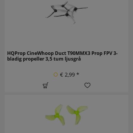
HQProp CineWhoop Duct T90MMX3 Prop FPV 3-
bladig propeller 3,5 tum ljusgrå
€ 2,99 *