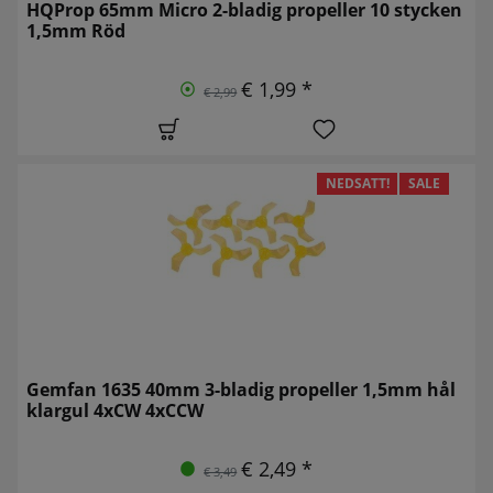
HQProp 65mm Micro 2-bladig propeller 10 stycken
1,5mm Röd
€ 1,99 *
€ 2,99
NEDSATT!
SALE
Gemfan 1635 40mm 3-bladig propeller 1,5mm hål
klargul 4xCW 4xCCW
€ 2,49 *
€ 3,49