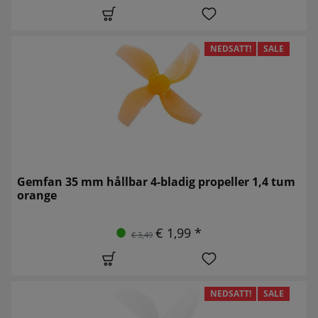
NEDSATT!
SALE
Gemfan 35 mm hållbar 4-bladig propeller 1,4 tum
orange
€ 1,99 *
€ 3,49
NEDSATT!
SALE