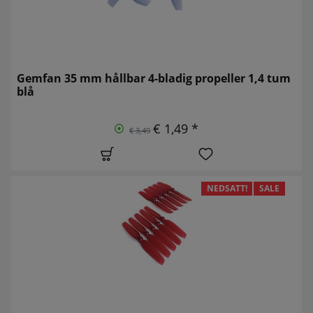
Gemfan 35 mm hållbar 4-bladig propeller 1,4 tum
blå
€ 1,49 *
€ 3,49
NEDSATT!
SALE