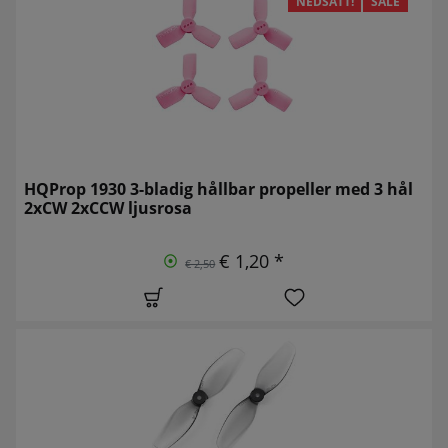
NEDSATT!
SALE
HQProp 1930 3-bladig hållbar propeller med 3 hål
2xCW 2xCCW ljusrosa
€ 1,20 *
€ 2,50