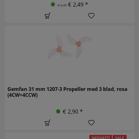
€ 2,49 *
€ 3,49
Gemfan 31 mm 1207-3 Propeller med 3 blad, rosa
(4CW+4CCW)
€ 2,90 *
NEDSATT!
SALE