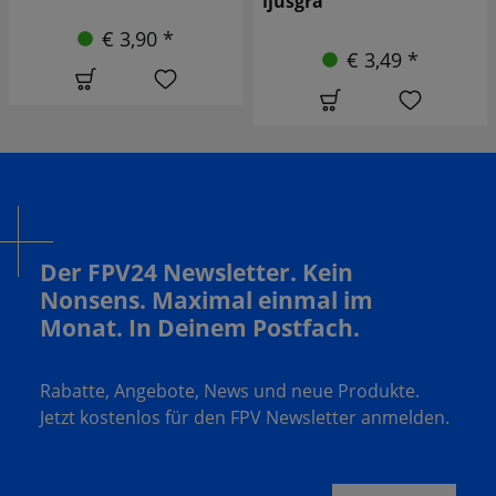
ljusgrå
€ 2,90 *
€ 3,49 *
Der FPV24 Newsletter. Kein
Nonsens. Maximal einmal im
Monat. In Deinem Postfach.
Rabatte, Angebote, News und neue Produkte.
Jetzt kostenlos für den FPV Newsletter anmelden.
Deine E-Mail Adresse