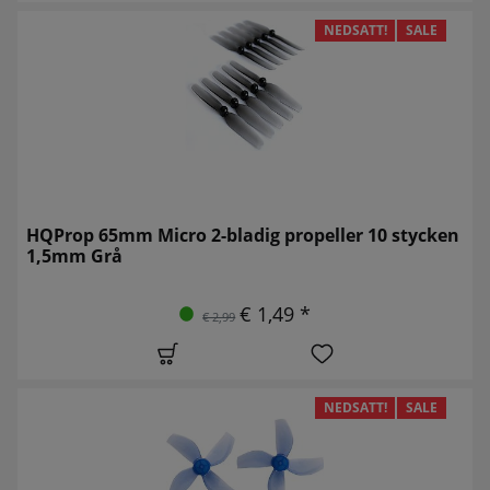
NEDSATT!
SALE
HQProp 65mm Micro 2-bladig propeller 10 stycken
1,5mm Grå
€ 1,49 *
€ 2,99
NEDSATT!
SALE