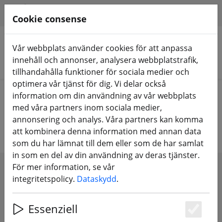
HILFE & SUPPORT
SV
Cookie consense
Vår webbplats använder cookies för att anpassa
innehåll och annonser, analysera webbplatstrafik,
Sök produkter
tillhandahålla funktioner för sociala medier och
optimera vår tjänst för dig. Vi delar också
Home
Propeller
Liten propeller
information om din användning av vår webbplats
med våra partners inom sociala medier,
Liten propeller
annonsering och analys. Våra partners kan komma
att kombinera denna information med annan data
som du har lämnat till dem eller som de har samlat
in som en del av din användning av deras tjänster.
För mer information, se vår
SHOW FILTERS
integritetspolicy.
Dataskydd
.
Essenziell
Es