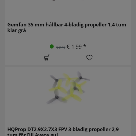
Gemfan 35 mm hållbar 4-bladig propeller 1,4 tum
klar grå
€ 1,99 *
€ 3,49
HQProp DT2.9X2.7X3 FPV 3-bladig propeller 2,9
tum för DJI Avata gul