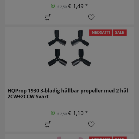
€ 1,49 *
€ 2,50
NEDSATT!
SALE
HQProp 1930 3-bladig hållbar propeller med 2 hål
2CW+2CCW Svart
€ 1,10 *
€ 2,50