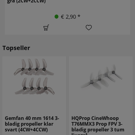
grå (2CW+2CCW)
€ 2,90 *
Topseller
HQProp CineWhoop
Gemfan 31mm 1219S-3
T76MMX3 Prop FPV 3-
3-bladig propeller WK
bladig propeller 3 tum
Blue (4CW+4CCW)