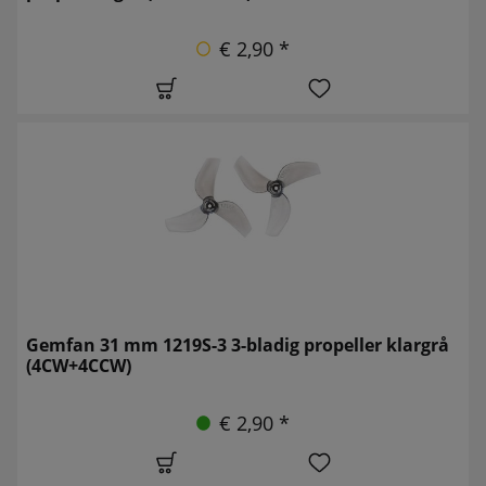
€ 2,90 *
Gemfan 31 mm 1219S-3 3-bladig propeller klargrå
(4CW+4CCW)
€ 2,90 *