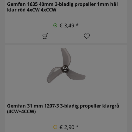
Gemfan 1635 40mm 3-bladig propeller 1mm hål
klar röd 4xCW 4xCCW
€ 3,49 *
Gemfan 31 mm 1207-3 3-bladig propeller klargrå
(4CW+4CCW)
€ 2,90 *