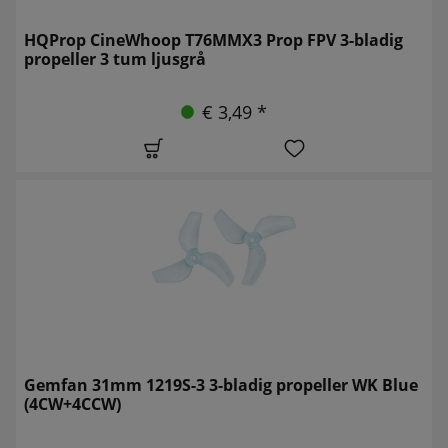
HQProp CineWhoop T76MMX3 Prop FPV 3-bladig
propeller 3 tum ljusgrå
€ 3,49 *
Gemfan 31mm 1219S-3 3-bladig propeller WK Blue
(4CW+4CCW)