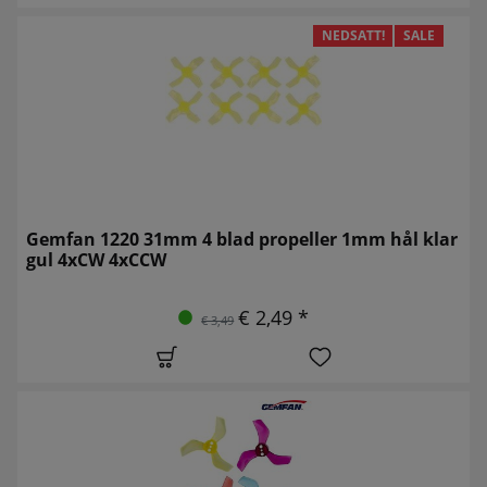
NEDSATT!
SALE
Gemfan 1220 31mm 4 blad propeller 1mm hål klar
gul 4xCW 4xCCW
€ 2,49 *
€ 3,49