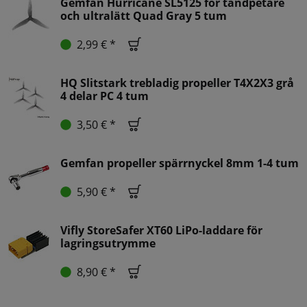
Gemfan Hurricane SL5125 för tandpetare
och ultralätt Quad Gray 5 tum
2,99 € *
HQ Slitstark trebladig propeller T4X2X3 grå
4 delar PC 4 tum
3,50 € *
Gemfan propeller spärrnyckel 8mm 1-4 tum
5,90 € *
Vifly StoreSafer XT60 LiPo-laddare för
lagringsutrymme
8,90 € *