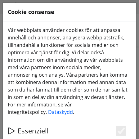
HILFE & SUPPORT
SV
Cookie consense
Vår webbplats använder cookies för att anpassa
Sök produkter
innehåll och annonser, analysera webbplatstrafik,
tillhandahålla funktioner för sociala medier och
optimera vår tjänst för dig. Vi delar också
Home
Komponenter
FC, ESC, AIO och staplar
information om din användning av vår webbplats
med våra partners inom sociala medier,
annonsering och analys. Våra partners kan komma
att kombinera denna information med annan data
som du har lämnat till dem eller som de har samlat
AbuseMark Naze32
in som en del av din användning av deras tjänster.
anslutningskabel
För mer information, se vår
integritetspolicy.
Dataskydd
.
Essenziell
95% DISCOUNT
Es