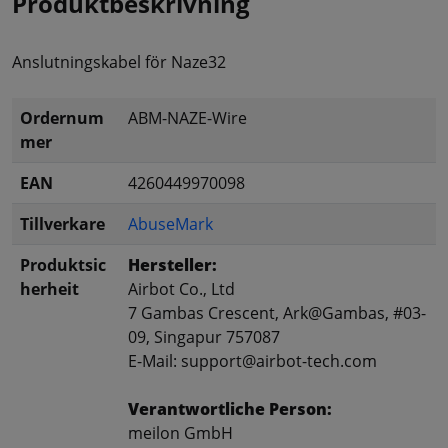
Produktbeskrivning
Anslutningskabel för Naze32
Ordernum
ABM-NAZE-Wire
mer
EAN
4260449970098
Tillverkare
AbuseMark
Produktsic
Hersteller:
herheit
Airbot Co., Ltd
7 Gambas Crescent, Ark@Gambas, #03-
09, Singapur 757087
E-Mail: support@airbot-tech.com
Verantwortliche Person:
meilon GmbH