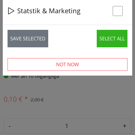
Statstik & Marketing
St
SAVE SELECTED
SELECT ALL
NOT NOW
Mer än 10 tillgängliga
0,10 € *
2,00 €
-
+