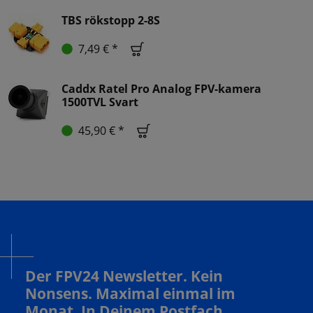
TBS rökstopp 2-8S
7,49 € *
Caddx Ratel Pro Analog FPV-kamera
1500TVL Svart
45,90 € *
Der FPV24 Newsletter. Kein
Nonsens. Maximal einmal im
Monat. In Deinem Postfach.