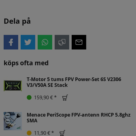
Dela på
köps ofta med
T-Motor 5 tums FPV Power-Set 6S V2306
V3/V50A SE Stack
159,90 € *
Menace PeriScope FPV-antenn RHCP 5.8ghz
SMA
11,90 € *