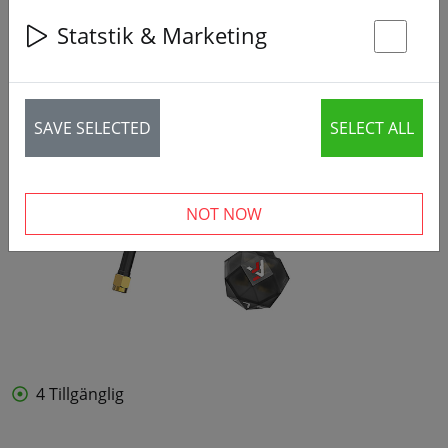
Statstik & Marketing
St
SAVE SELECTED
SELECT ALL
NOT NOW
4 Tillgänglig