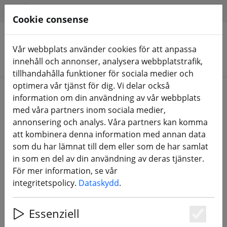
HILFE & SUPPORT
SV
Cookie consense
Vår webbplats använder cookies för att anpassa
Sök produkter
innehåll och annonser, analysera webbplatstrafik,
tillhandahålla funktioner för sociala medier och
optimera vår tjänst för dig. Vi delar också
Home
Komponenter
FPV-antenner
information om din användning av vår webbplats
med våra partners inom sociala medier,
annonsering och analys. Våra partners kan komma
att kombinera denna information med annan data
som du har lämnat till dem eller som de har samlat
Axisflying Prism V2 5,8 G RHCP 100
in som en del av din användning av deras tjänster.
mm Special Edition FPV-antenn
För mer information, se vår
integritetspolicy.
Dataskydd
.
Essenziell
Es