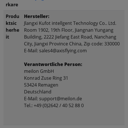
rkare
Produ
Hersteller:
ktsic
Jlangxi Kufot intellgent Technology Co.. Ltd.
herhe
Room 1902, 19th Floor, Jiangnan Yungang
it
Building, 2222 Jiefang East Road, Nanchang
City, Jiangxi Province China, Zip code: 330000
E-Mail: sales4@axisflying.com
Verantwortliche Person:
meilon GmbH
Konrad Zuse Ring 31
53424 Remagen
Deutschland
E-Mail: support@meilon.de
Tel.: +49 (0)2642 / 40 52 88 0