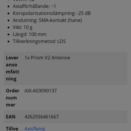
Axialförhållande: ~1
Korspolarisationsdämpning: -25 dB
Anslutning: SMA-kontakt (hane)
Vikt: 10 g
Längd: 100 mm
Tillverkningsmetod: LDS
Lever
1x Prism V2 Antenne
anso
mfatt
ning
Order
AXI-A03090137
num
mer
EAN
4262556461667
Tillve
Axisflying