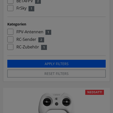
BETAFPV
2
FrSky
1
Kategorien
FPV-Antennen
1
RC-Sender
2
RC-Zubehör
1
APPLY FILTERS
RESET FILTERS
NEDSATT!