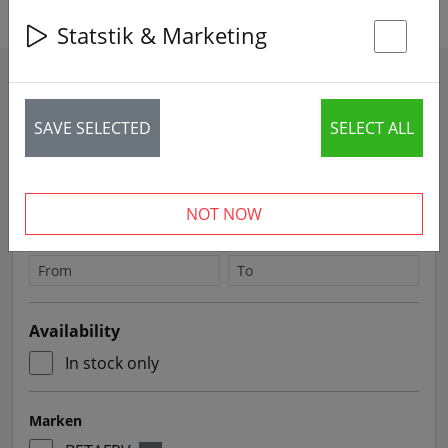
Statstik & Marketing
St
Filters
SAVE SELECTED
SELECT ALL
Sort by
NOT NOW
Price
Availability
In stock only
Marken