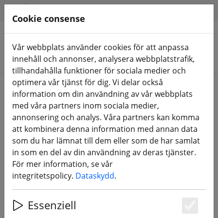
HILFE & SUPPORT
SV
Cookie consense
Vår webbplats använder cookies för att anpassa
Sök produkter
innehåll och annonser, analysera webbplatstrafik,
tillhandahålla funktioner för sociala medier och
optimera vår tjänst för dig. Vi delar också
information om din användning av vår webbplats
Den begärda länken hittades inte. Vi visar dig hur
med våra partners inom sociala medier,
du söker efter
frsky transmittor
.
annonsering och analys. Våra partners kan komma
att kombinera denna information med annan data
som du har lämnat till dem eller som de har samlat
in som en del av din användning av deras tjänster.
3 Artikel für die Suche nach "frsky
För mer information, se vår
transmittor" gefunden
integritetspolicy.
Dataskydd
.
Essenziell
Sök produkter
Es