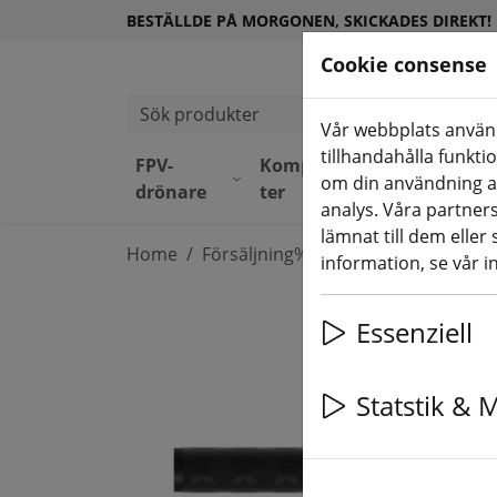
BESTÄLLDE PÅ MORGONEN, SKICKADES DIREKT!
Cookie consense
Sök produkter
Vår webbplats använd
tillhandahålla funkti
FPV-
Komponen
Utrustni
om din användning a
drönare
ter
ng
analys. Våra partne
lämnat till dem eller
Home
Försäljning%
information, se vår i
Essenziell
Statstik & 