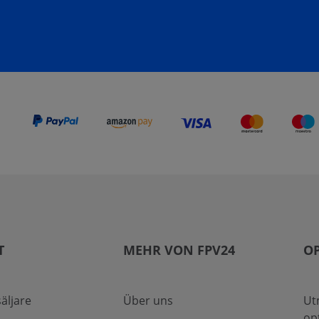
T
MEHR VON FPV24
OP
säljare
Über uns
Ut
op