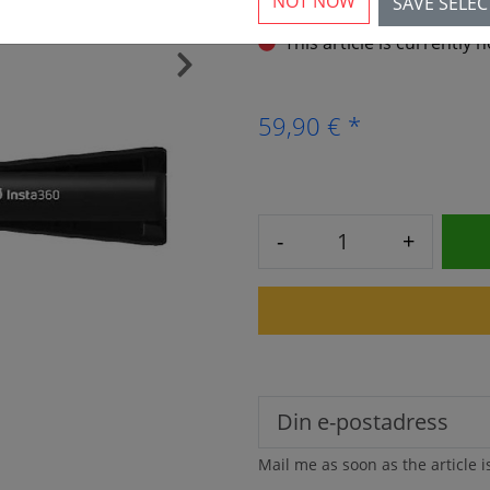
NOT NOW
SAVE SELE
This article is currently 
›
59,90 € *
-
+
Mail me as soon as the article i