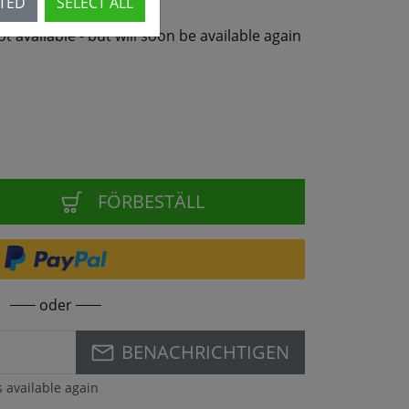
CTED
SELECT ALL
not available - but will soon be available again
FÖRBESTÄLL
oder
BENACHRICHTIGEN
s available again