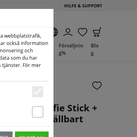
HILFE & SUPPORT
SV
a webbplatstrafik,
elar också information
Deal
Basil
Försäljnin
Blo
nnonsering och
(aktuelle Seite)
Depot
FPV
g%
g
data som du har
 tjänster. För mer
Essenziell
 One X - Selfie Stick +
andtag hopfällbart
Statstik & Marketing