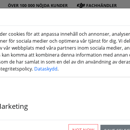
ÖVER 100 000 NÖJDA KUNDER
FACHHÄNDLER
er cookies för att anpassa innehåll och annonser, analyser
oner för sociala medier och optimera vår tjänst för dig. Vi d
DJI
Batteri
Propell
Tillbeh
3D-
v vår webbplats med våra partners inom sociala medier, a
butik
er
er
ör
utskrifter
rs kan komma att kombinera denna information med annan 
 som de har samlat in som en del av din användning av deras
ntegritetspolicy.
Dataskydd
.
Insta360 One /
Marketing
Bullet Time H
stativ