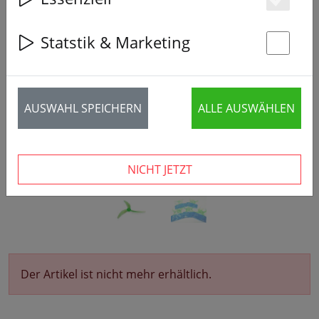
Es
Statstik & Marketing
‹
›
St
AUSWAHL SPEICHERN
ALLE AUSWÄHLEN
NICHT JETZT
Der Artikel ist nicht mehr erhältlich.