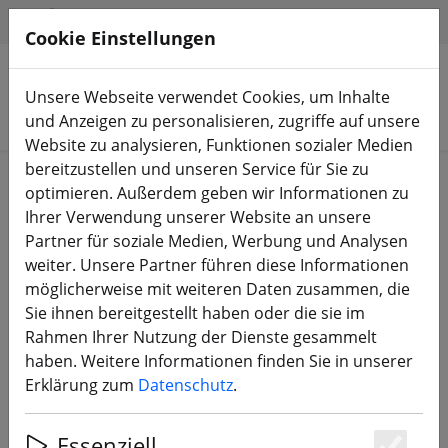
HILFE & SUPPORT
DE
Cookie Einstellungen
Unsere Webseite verwendet Cookies, um Inhalte
Produkte suchen
und Anzeigen zu personalisieren, zugriffe auf unsere
Website zu analysieren, Funktionen sozialer Medien
bereitzustellen und unseren Service für Sie zu
Start
Propeller
4 Zoll Propeller
optimieren. Außerdem geben wir Informationen zu
Ihrer Verwendung unserer Website an unsere
Partner für soziale Medien, Werbung und Analysen
weiter. Unsere Partner führen diese Informationen
möglicherweise mit weiteren Daten zusammen, die
Azure Johnny Freestyle 4838 3 Blatt
Sie ihnen bereitgestellt haben oder die sie im
Propeller Grün 2CW+2CCW PC 4 Zoll
Rahmen Ihrer Nutzung der Dienste gesammelt
haben. Weitere Informationen finden Sie in unserer
Erklärung zum
Datenschutz
.
Essenziell