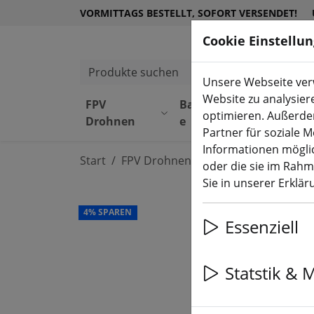
VORMITTAGS BESTELLT, SOFORT VERSENDET!
Cookie Einstellu
Produkte suchen
Unsere Webseite verw
Website zu analysier
FPV
Bauteil
Equipmen
optimieren. Außerde
Drohnen
e
t
Partner für soziale 
Informationen möglic
Start
FPV Drohnen
RTF, BNF & PNP
oder die sie im Rah
Sie in unserer Erklä
4% SPAREN
Essenziell
Statstik & 