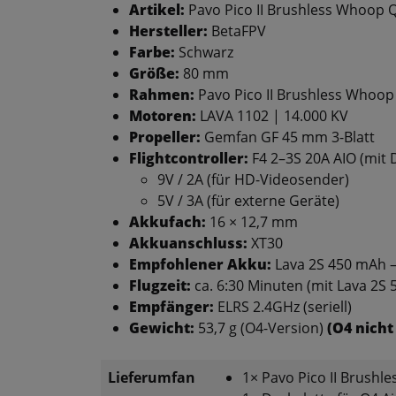
Artikel:
Pavo Pico II Brushless Whoop 
Hersteller:
BetaFPV
Farbe:
Schwarz
Größe:
80 mm
Rahmen:
Pavo Pico II Brushless Whoo
Motoren:
LAVA 1102 | 14.000 KV
Propeller:
Gemfan GF 45 mm 3-Blatt
Flightcontroller:
F4 2–3S 20A AIO (mit 
9V / 2A (für HD-Videosender)
5V / 3A (für externe Geräte)
Akkufach:
16 × 12,7 mm
Akkuanschluss:
XT30
Empfohlener Akku:
Lava 2S 450 mAh 
Flugzeit:
ca. 6:30 Minuten (mit Lava 2S
Empfänger:
ELRS 2.4GHz (seriell)
Gewicht:
53,7 g (O4-Version)
(O4 nicht
Lieferumfan
1× Pavo Pico II Brush