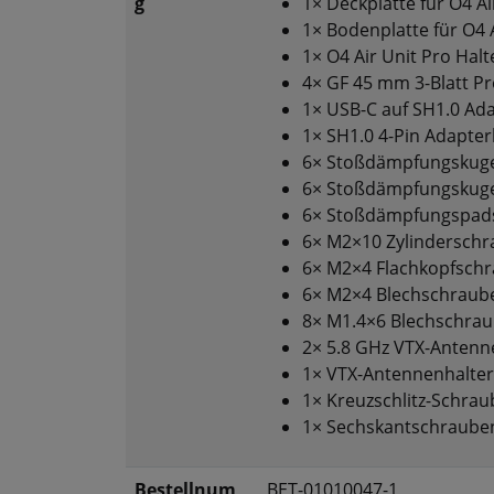
g
1× Deckplatte für O4 Air
1× Bodenplatte für O4 A
1× O4 Air Unit Pro Hal
4× GF 45 mm 3-Blatt Pr
1× USB-C auf SH1.0 Ad
1× SH1.0 4-Pin Adapter
6× Stoßdämpfungskugel
6× Stoßdämpfungskugeln
6× Stoßdämpfungspads 
6× M2×10 Zylinderschr
6× M2×4 Flachkopfschr
6× M2×4 Blechschraube
8× M1.4×6 Blechschraub
2× 5.8 GHz VTX-Antenn
1× VTX-Antennenhalte
1× Kreuzschlitz-Schra
1× Sechskantschrauben
Bestellnum
BET-01010047-1