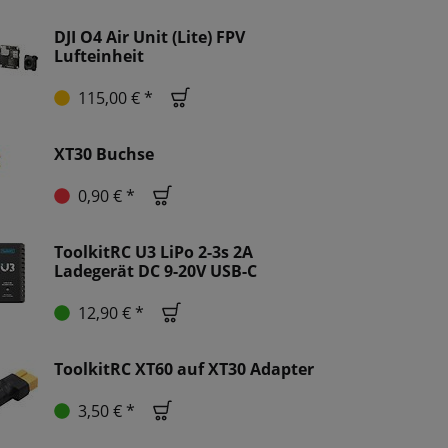
DJI O4 Air Unit (Lite) FPV
Lufteinheit
115,00 € *
XT30 Buchse
0,90 € *
ToolkitRC U3 LiPo 2-3s 2A
Ladegerät DC 9-20V USB-C
12,90 € *
ToolkitRC XT60 auf XT30 Adapter
3,50 € *