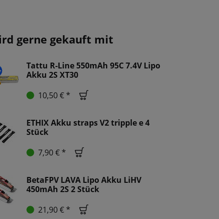
ird gerne gekauft mit
Tattu R-Line 550mAh 95C 7.4V Lipo
Akku 2S XT30
10,50 € *
ETHIX Akku straps V2 tripple e 4
Stück
7,90 € *
BetaFPV LAVA Lipo Akku LiHV
450mAh 2S 2 Stück
21,90 € *