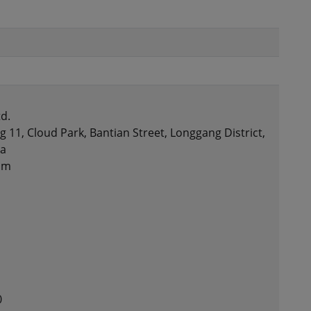
d.
g 11, Cloud Park, Bantian Street, Longgang District,
na
om
0