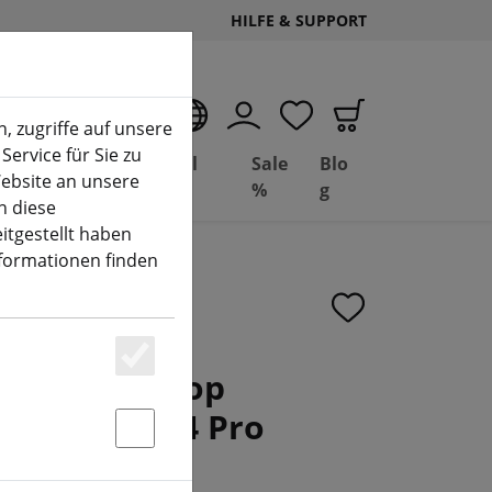
HILFE & SUPPORT
DE
, zugriffe auf unsere
Service für Sie zu
Deal
Basil
Sale
Blo
ebsite an unsere
(aktuelle Seite)
Depot
FPV
%
g
n diese
itgestellt haben
nformationen finden
Pico II Whoop
Essenziell
r DJI O4 /O4 Pro
Statstik & Marketing