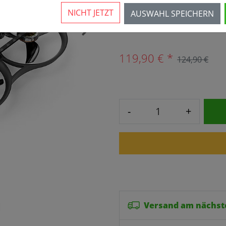
NICHT JETZT
AUSWAHL SPEICHERN
Mehr als 10 verfügbar
›
119,90 € *
124,90 €
-
+
Versand am nächst