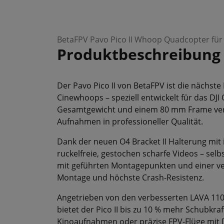
BetaFPV Pavo Pico II Whoop Quadcopter für 
Produktbeschreibung
Der Pavo Pico II von BetaFPV ist die nächst
Cinewhoops – speziell entwickelt für das DJ
Gesamtgewicht und einem 80 mm Frame verein
Aufnahmen in professioneller Qualität.
Dank der neuen O4 Bracket II Halterung mit i
ruckelfreie, gestochen scharfe Videos – se
mit geführten Montagepunkten und einer vers
Montage und höchste Crash-Resistenz.
Angetrieben von den verbesserten LAVA 110
bietet der Pico II bis zu 10 % mehr Schubkraft
Kinoaufnahmen oder präzise FPV-Flüge mit 