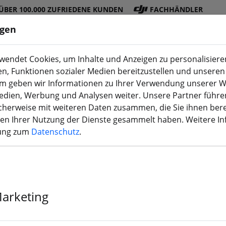
ÜBER 100.000 ZUFRIEDENE KUNDEN
FACHHÄNDLER
ngen
endet Cookies, um Inhalte und Anzeigen zu personalisieren
en, Funktionen sozialer Medien bereitzustellen und unseren 
DJI
Akku
Propelle
Zubehö
3D
m geben wir Informationen zu Ihrer Verwendung unserer W
Shop
s
r
r
Druck
Medien, Werbung und Analysen weiter. Unsere Partner führe
herweise mit weiteren Daten zusammen, die Sie ihnen bere
men Ihrer Nutzung der Dienste gesammelt haben. Weitere I
rung zum
Datenschutz
.
BetaFPV Pavo 
Quadcopter fü
Marketing
2.4GHz ELRS