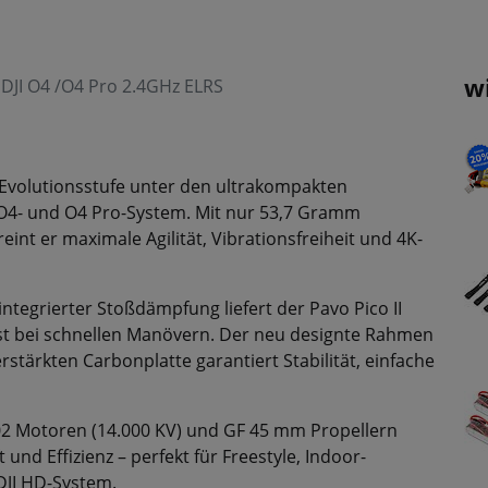
w
DJI O4 /O4 Pro 2.4GHz ELRS
e Evolutionsstufe unter den ultrakompakten
I O4- und O4 Pro-System. Mit nur 53,7 Gramm
t er maximale Agilität, Vibrationsfreiheit und 4K-
ntegrierter Stoßdämpfung liefert der Pavo Pico II
lbst bei schnellen Manövern. Der neu designte Rahmen
tärkten Carbonplatte garantiert Stabilität, einfache
2 Motoren (14.000 KV) und GF 45 mm Propellern
 und Effizienz – perfekt für Freestyle, Indoor-
DJI HD-System.