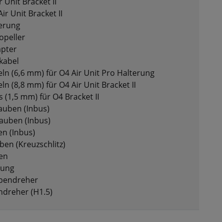
 Unit Bracket II
ir Unit Bracket II
terung
opeller
apter
kabel
n (6,6 mm) für O4 Air Unit Pro Halterung
 (8,8 mm) für O4 Air Unit Bracket II
(1,5 mm) für O4 Bracket II
auben (Inbus)
auben (Inbus)
n (Inbus)
en (Kreuzschlitz)
en
rung
ubendreher
dreher (H1.5)