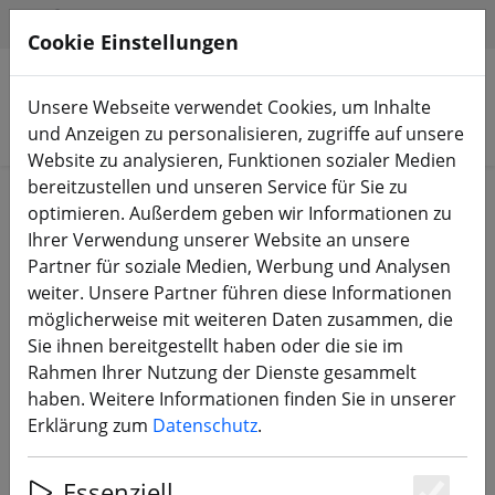
HILFE & SUPPORT
DE
Cookie Einstellungen
Unsere Webseite verwendet Cookies, um Inhalte
Produkte suchen
und Anzeigen zu personalisieren, zugriffe auf unsere
Website zu analysieren, Funktionen sozialer Medien
bereitzustellen und unseren Service für Sie zu
Start
Akkus
LiPo Akku
optimieren. Außerdem geben wir Informationen zu
Ihrer Verwendung unserer Website an unsere
Partner für soziale Medien, Werbung und Analysen
weiter. Unsere Partner führen diese Informationen
möglicherweise mit weiteren Daten zusammen, die
BosLipo P7 Batterie 650mAh 14,8V
Sie ihnen bereitgestellt haben oder die sie im
4S 95C Lipo Akku XT30 Plug
Rahmen Ihrer Nutzung der Dienste gesammelt
haben. Weitere Informationen finden Sie in unserer
Erklärung zum
Datenschutz
.
Essenziell