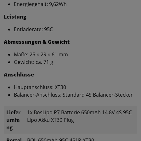
Energiegehalt: 9,62Wh
Leistung
Entladerate: 95C
Abmessungen & Gewicht
Maße: 25 × 29 × 61 mm
Gewicht: ca. 71 g
Anschlüsse
Hauptanschluss: XT30
Balancer-Anschluss: Standard 4S Balancer-Stecker
Liefer
1x BosLipo P7 Batterie 650mAh 14,8V 4S 95C
umfa
Lipo Akku XT30 Plug
ng
Bestel
BOL-650mAh-95C-4S1P-XT30