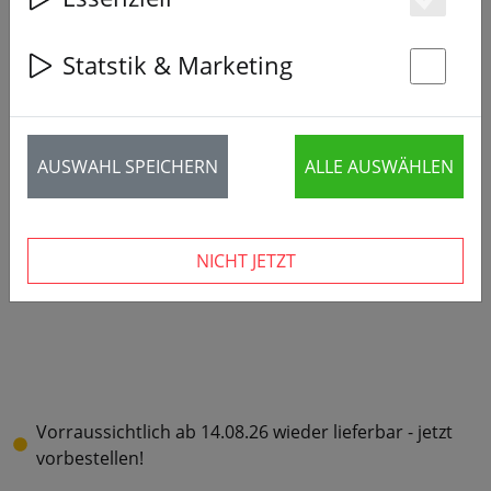
Es
Statstik & Marketing
St
AUSWAHL SPEICHERN
ALLE AUSWÄHLEN
NICHT JETZT
Vorraussichtlich ab 14.08.26 wieder lieferbar - jetzt
vorbestellen!