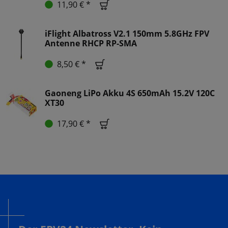
11,90 € *
iFlight Albatross V2.1 150mm 5.8GHz FPV
Antenne RHCP RP-SMA
8,50 € *
Gaoneng LiPo Akku 4S 650mAh 15.2V 120C
XT30
17,90 € *