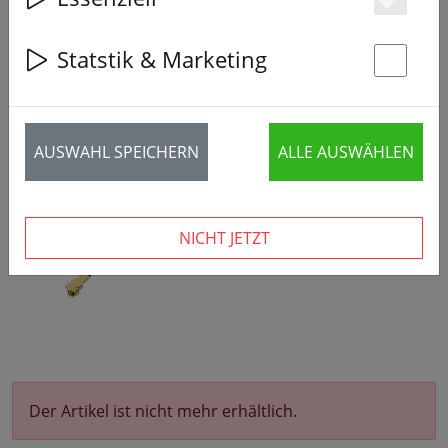
Es
Statstik & Marketing
St
AUSWAHL SPEICHERN
ALLE AUSWÄHLEN
NICHT JETZT
Der Artikel ist nicht mehr erhältlich.