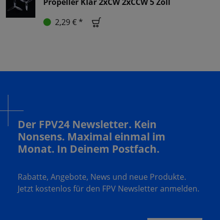
Propeller Klar 2xCW 2xCCW 5 Zoll
2,29 € *
Der FPV24 Newsletter. Kein
Nonsens. Maximal einmal im
Monat. In Deinem Postfach.
Rabatte, Angebote, News und neue Produkte.
Jetzt kostenlos für den FPV Newsletter anmelden.