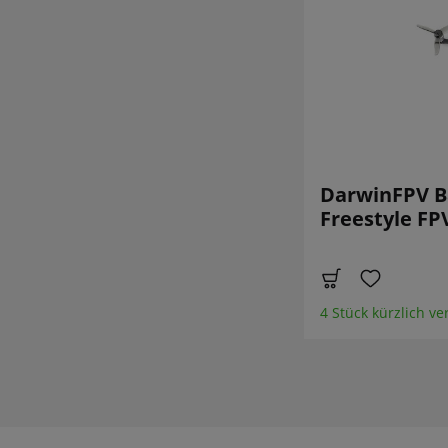
DarwinFPV B
Freestyle F
4 Stück kürzlich ve