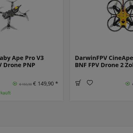
aby Ape Pro V3
DarwinFPV CineApe
PV Drone PNP
BNF FPV Drone 2 Zol
€ 149,90 *
€ 159,90
rkauft