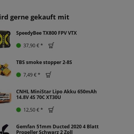
ird gerne gekauft mit
SpeedyBee TX800 FPV VTX
37,90 € *
TBS smoke stopper 2-8S
7,49 € *
CNHL MiniStar Lipo Akku 650mAh
14.8V 4S 70C XT30U
12,50 € *
Gemfan 51mm Ducted 2020 4 Blatt
Propeller Schwarz 2 Zoll