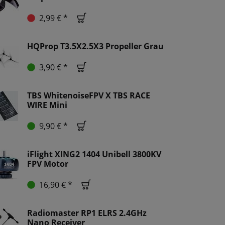
2,99 € *
HQProp T3.5X2.5X3 Propeller Grau
3,90 € *
TBS WhitenoiseFPV X TBS RACE
WIRE Mini
9,90 € *
iFlight XING2 1404 Unibell 3800KV
FPV Motor
16,90 € *
Radiomaster RP1 ELRS 2.4GHz
Nano Receiver