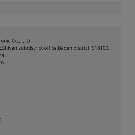
onic Co., LTD
Shiyan subdistrict office,Baoan district, 518100,
na
om
0