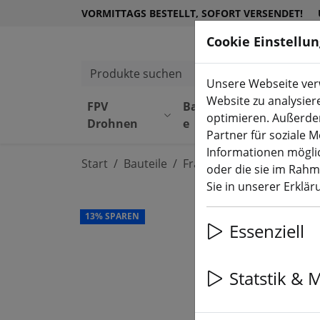
VORMITTAGS BESTELLT, SOFORT VERSENDET!
Cookie Einstellu
Produkte suchen
Unsere Webseite verw
Website zu analysier
FPV
Bauteil
Equipmen
optimieren. Außerde
Drohnen
e
t
Partner für soziale 
Informationen möglic
Start
Bauteile
Frames
oder die sie im Rah
Sie in unserer Erklä
13% SPAREN
Essenziell
Statstik & 