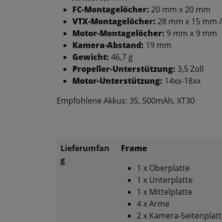
FC-Montagelöcher:
20 mm x 20 mm
VTX-Montagelöcher:
28 mm x 15 mm /
Motor-Montagelöcher:
9 mm x 9 mm
Kamera-Abstand:
19 mm
Gewicht:
46,7 g
Propeller-Unterstützung:
3,5 Zoll
Motor-Unterstützung:
14xx-18xx
Empfohlene Akkus: 3S, 500mAh, XT30
Lieferumfan
Frame
g
1 x Oberplatte
1 x Unterplatte
1 x Mittelplatte
4 x Arme
2 x Kamera-Seitenplat