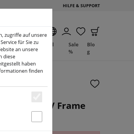
HILFE & SUPPORT
DE
, zugriffe auf unsere
Service für Sie zu
Deal
Basil
Sale
Blo
ebsite an unsere
(aktuelle Seite)
Depot
FPV
%
g
n diese
itgestellt haben
nformationen finden
byApe II FPV Frame
Essenziell
rz
Statstik & Marketing