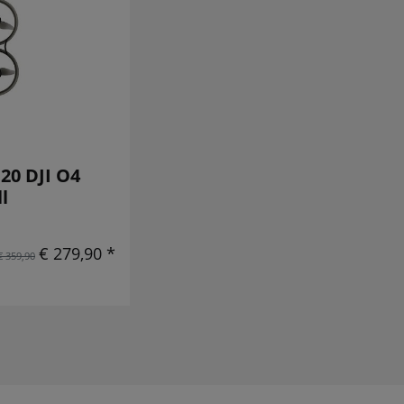
20 DJI O4
l
€ 279,90 *
€ 359,90