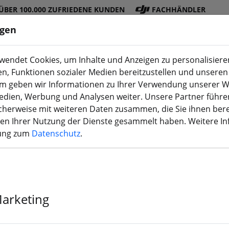
ÜBER 100.000 ZUFRIEDENE KUNDEN
FACHHÄNDLER
ngen
endet Cookies, um Inhalte und Anzeigen zu personalisieren
en, Funktionen sozialer Medien bereitzustellen und unseren 
DJI
Akku
Propelle
Zubehö
3D
m geben wir Informationen zu Ihrer Verwendung unserer W
Shop
s
r
r
Druck
Medien, Werbung und Analysen weiter. Unsere Partner führe
herweise mit weiteren Daten zusammen, die Sie ihnen bere
men Ihrer Nutzung der Dienste gesammelt haben. Weitere I
rung zum
Datenschutz
.
DarwinFPV Ba
3,5 Zoll schwa
Marketing