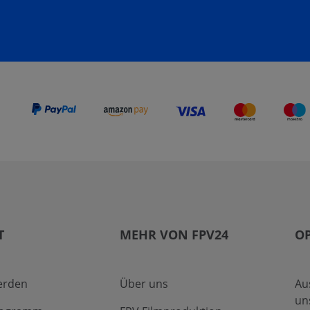
T
MEHR VON FPV24
O
erden
Über uns
Au
un