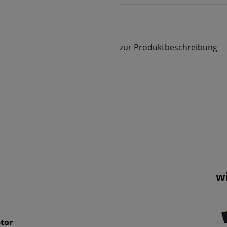
zur Produktbeschreibung
w
r
otor