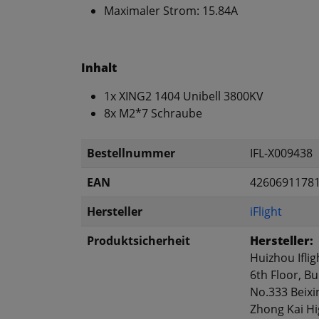
Maximaler Strom: 15.84A
Inhalt
1x XING2 1404 Unibell 3800KV
8x M2*7 Schraube
Bestellnummer
IFL-X009438
EAN
4260691178
Hersteller
iFlight
Produktsicherheit
Hersteller:
Huizhou Iflig
6th Floor, Bu
No.333 Beixi
Zhong Kai Hi