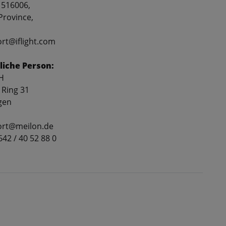
 516006,
rovince,
ort@iflight.com
liche Person:
H
 Ring 31
gen
port@meilon.de
2642 / 40 52 88 0