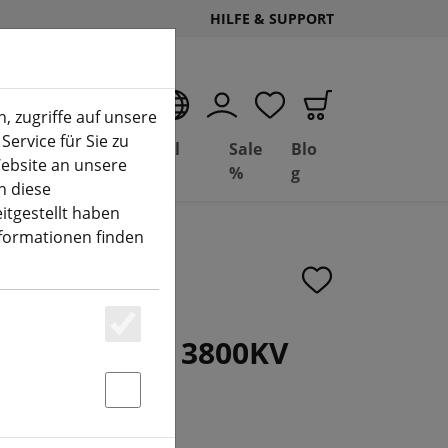
HILFE & SUPPORT
DE
, zugriffe auf unsere
Service für Sie zu
Deal
Basil
Sale
Blo
ebsite an unsere
(aktuelle Seite)
Depot
FPV
%
g
n diese
itgestellt haben
nformationen finden
 1404 Unibell 3800KV
Essenziell
Statstik & Marketing