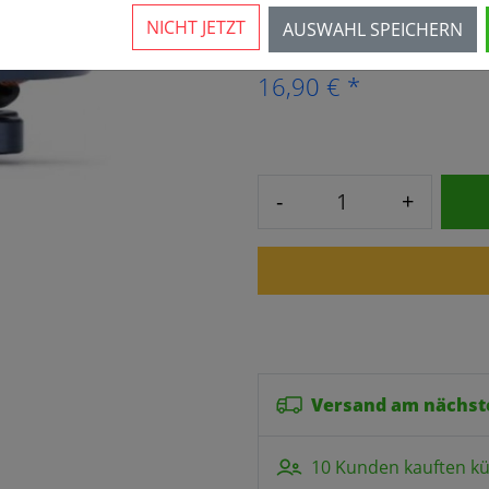
Mehr als 10 verfügbar
NICHT JETZT
AUSWAHL SPEICHERN
16,90 € *
-
+
Versand am nächst
10 Kunden kauften kü