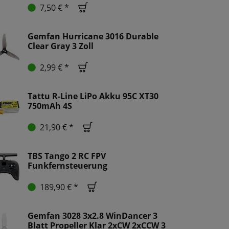
7,50 € *
Gemfan Hurricane 3016 Durable
Clear Gray 3 Zoll
2,99 € *
Tattu R-Line LiPo Akku 95C XT30
750mAh 4S
21,90 € *
TBS Tango 2 RC FPV
Funkfernsteuerung
189,90 € *
Gemfan 3028 3x2.8 WinDancer 3
Blatt Propeller Klar 2xCW 2xCCW 3