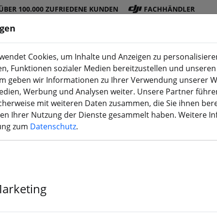
ÜBER 100.000 ZUFRIEDENE KUNDEN
FACHHÄNDLER
ngen
endet Cookies, um Inhalte und Anzeigen zu personalisieren
en, Funktionen sozialer Medien bereitzustellen und unseren 
DJI
Akku
Propelle
Zubehö
3D
m geben wir Informationen zu Ihrer Verwendung unserer W
Shop
s
r
r
Druck
Medien, Werbung und Analysen weiter. Unsere Partner führe
herweise mit weiteren Daten zusammen, die Sie ihnen bere
men Ihrer Nutzung der Dienste gesammelt haben. Weitere I
rung zum
Datenschutz
.
iFlight XING2
FPV Motor
Marketing