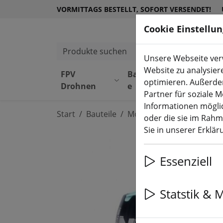
VORMITTAGS BESTELLT, SOFORT VERSENDET!
Cookie Einstellu
Produkte suchen
Unsere Webseite verw
Website zu analysier
FPV
Bauteil
Equipmen
optimieren. Außerde
Drohnen
e
t
Partner für soziale 
Informationen möglic
Start
Bauteile
Motoren
oder die sie im Rah
Sie in unserer Erklä
Essenziell
Statstik & 