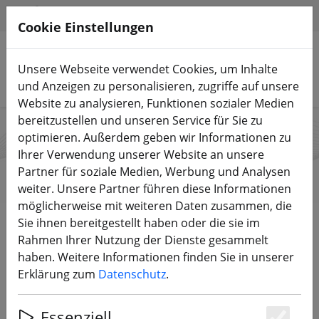
HILFE & SUPPORT
DE
Cookie Einstellungen
Unsere Webseite verwendet Cookies, um Inhalte
Produkte suchen
und Anzeigen zu personalisieren, zugriffe auf unsere
Website zu analysieren, Funktionen sozialer Medien
bereitzustellen und unseren Service für Sie zu
optimieren. Außerdem geben wir Informationen zu
Diatone
Ihrer Verwendung unserer Website an unsere
Partner für soziale Medien, Werbung und Analysen
weiter. Unsere Partner führen diese Informationen
möglicherweise mit weiteren Daten zusammen, die
Start
Marken
Diatone
Sie ihnen bereitgestellt haben oder die sie im
Rahmen Ihrer Nutzung der Dienste gesammelt
haben. Weitere Informationen finden Sie in unserer
DIREKT ZU DEN PRODUKTEN
Erklärung zum
Datenschutz
.
Diatone USA verpflichtet sich, seine Kunden mit
Essenziell
hochwertigen RC-Produkten zu wettbewerbsfähigen