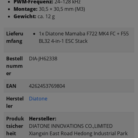
PWM-Frequenz:
24–128 kHz
Montage:
30,5 × 30,5 mm (M3)
Gewicht:
ca. 12 g
Lieferu
1x Diatone Mamaba F722 MK4 FC + F55
mfang
BL32 4-in-1 ESC Stack
Bestell
DIA-JH62338
numm
er
EAN
4262453769804
Herstel
Diatone
ler
Produk
Hersteller:
tsicher
DIATONE INNOVATIONS CO.,LIMITED
heit
Xiangxin East Road Hedong Industrial Park