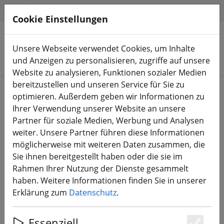
HILFE & SUPPORT
DE
Cookie Einstellungen
Unsere Webseite verwendet Cookies, um Inhalte
Produkte suchen
und Anzeigen zu personalisieren, zugriffe auf unsere
Website zu analysieren, Funktionen sozialer Medien
bereitzustellen und unseren Service für Sie zu
Start
Bauteile
FC, ESC, AIO & Stacks
optimieren. Außerdem geben wir Informationen zu
Ihrer Verwendung unserer Website an unsere
Partner für soziale Medien, Werbung und Analysen
weiter. Unsere Partner führen diese Informationen
möglicherweise mit weiteren Daten zusammen, die
Diatone Mamba F722 MK4 FC + F55
Sie ihnen bereitgestellt haben oder die sie im
BL32 4-in-1 ESC Stack
Rahmen Ihrer Nutzung der Dienste gesammelt
haben. Weitere Informationen finden Sie in unserer
Erklärung zum
Datenschutz
.
Essenziell