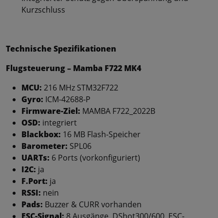
Kurzschluss
Technische Spezifikationen
Flugsteuerung – Mamba F722 MK4
MCU:
216 MHz STM32F722
Gyro:
ICM-42688-P
Firmware-Ziel:
MAMBA F722_2022B
OSD:
integriert
Blackbox:
16 MB Flash-Speicher
Barometer:
SPL06
UARTs:
6 Ports (vorkonfiguriert)
I2C:
ja
F.Port:
ja
RSSI:
nein
Pads:
Buzzer & CURR vorhanden
ESC-Signal:
8 Ausgänge, DShot300/600, ESC-