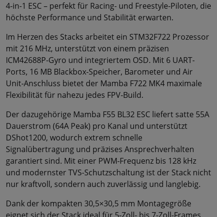
4-in-1 ESC – perfekt für Racing- und Freestyle-Piloten, die
höchste Performance und Stabilität erwarten.
Im Herzen des Stacks arbeitet ein STM32F722 Prozessor
mit 216 MHz, unterstützt von einem präzisen
ICM42688P-Gyro und integriertem OSD. Mit 6 UART-
Ports, 16 MB Blackbox-Speicher, Barometer und Air
Unit-Anschluss bietet der Mamba F722 MK4 maximale
Flexibilität für nahezu jedes FPV-Build.
Der dazugehörige Mamba F55 BL32 ESC liefert satte 55A
Dauerstrom (64A Peak) pro Kanal und unterstützt
DShot1200, wodurch extrem schnelle
Signalübertragung und präzises Ansprechverhalten
garantiert sind. Mit einer PWM-Frequenz bis 128 kHz
und modernster TVS-Schutzschaltung ist der Stack nicht
nur kraftvoll, sondern auch zuverlässig und langlebig.
Dank der kompakten 30,5×30,5 mm Montagegröße
eignet sich der Stack ideal für 5-Zoll- bis 7-Zoll-Frames.