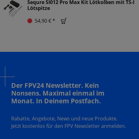
Sequre SI012 Pro Max Kit Lötkolben mit TS-I
Lötspitze
54,90 € *
Der FPV24 Newsletter. Kein
Nonsens. Maximal einmal im
Monat. In Deinem Postfach.
Rabatte, Angebote, News und neue Produkte.
Jetzt kostenlos für den FPV Newsletter anmelden.