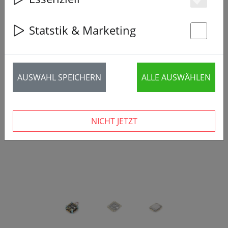
Es
Statstik & Marketing
St
‹
›
AUSWAHL SPEICHERN
ALLE AUSWÄHLEN
NICHT JETZT