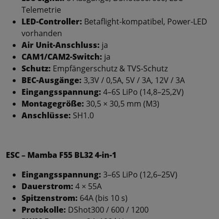
Telemetrie
LED-Controller:
Betaflight-kompatibel, Power-LED
vorhanden
Air Unit-Anschluss:
ja
CAM1/CAM2-Switch:
ja
Schutz:
Empfängerschutz & TVS-Schutz
BEC-Ausgänge:
3,3V / 0,5A, 5V / 3A, 12V / 3A
Eingangsspannung:
4–6S LiPo (14,8–25,2V)
Montagegröße:
30,5 × 30,5 mm (M3)
Anschlüsse:
SH1.0
ESC – Mamba F55 BL32 4-in-1
Eingangsspannung:
3–6S LiPo (12,6–25V)
Dauerstrom:
4 × 55A
Spitzenstrom:
64A (bis 10 s)
Protokolle:
DShot300 / 600 / 1200