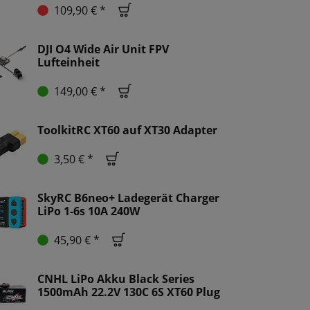
109,90 € *
DJI O4 Wide Air Unit FPV
Lufteinheit
149,00 € *
ToolkitRC XT60 auf XT30 Adapter
3,50 € *
SkyRC B6neo+ Ladegerät Charger
LiPo 1-6s 10A 240W
45,90 € *
CNHL LiPo Akku Black Series
1500mAh 22.2V 130C 6S XT60 Plug