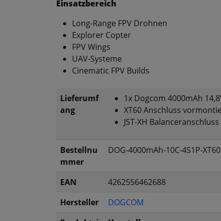
Einsatzbereich
Long-Range FPV Drohnen
Explorer Copter
FPV Wings
UAV-Systeme
Cinematic FPV Builds
Lieferumf
1x Dogcom 4000mAh 14,8V
ang
XT60 Anschluss vormontie
JST-XH Balanceranschluss
Bestellnu
DOG-4000mAh-10C-4S1P-XT60
mmer
EAN
4262556462688
Hersteller
DOGCOM