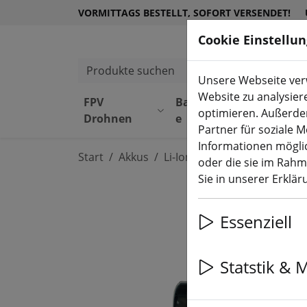
VORMITTAGS BESTELLT, SOFORT VERSENDET!
Cookie Einstellu
Produkte suchen
Unsere Webseite verw
Website zu analysier
FPV
Bauteil
Equipmen
optimieren. Außerde
Drohnen
e
t
Partner für soziale 
Informationen möglic
Start
Akkus
Li-Ion Akku Batterie
oder die sie im Rah
Sie in unserer Erklä
Essenziell
Statstik & 