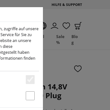
HILFE & SUPPORT
DE
, zugriffe auf unsere
Service für Sie zu
Deal
Basil
Sale
Blo
ebsite an unsere
(aktuelle Seite)
Depot
FPV
%
g
n diese
itgestellt haben
nformationen finden
rie 4000mAh 14,8V
Essenziell
on Akku XT60 Plug
Statstik & Marketing