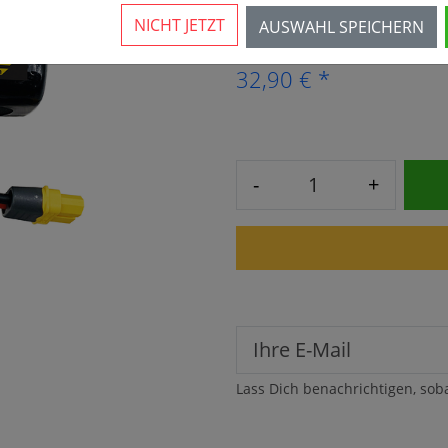
Vorraussichtlich ab 17.08.
NICHT JETZT
AUSWAHL SPEICHERN
32,90 € *
-
+
Lass Dich benachrichtigen, sob