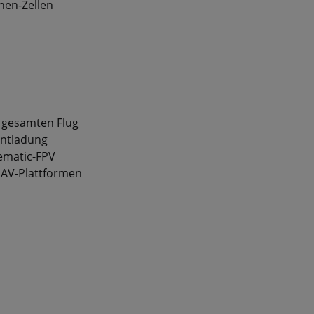
nen-Zellen
 gesamten Flug
entladung
nematic-FPV
UAV-Plattformen