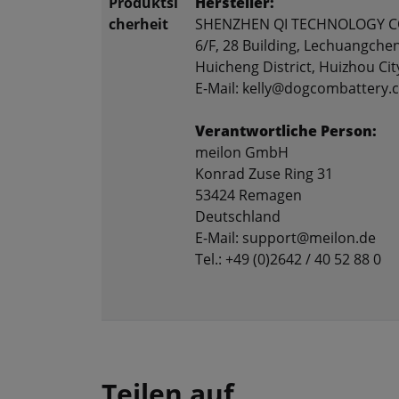
Produktsi
Hersteller:
cherheit
SHENZHEN QI TECHNOLOGY CO
6/F, 28 Building, Lechuangche
Huicheng District, Huizhou Ci
E-Mail: kelly@dogcombattery
Verantwortliche Person:
meilon GmbH
Konrad Zuse Ring 31
53424 Remagen
Deutschland
E-Mail: support@meilon.de
Tel.: +49 (0)2642 / 40 52 88 0
Teilen auf