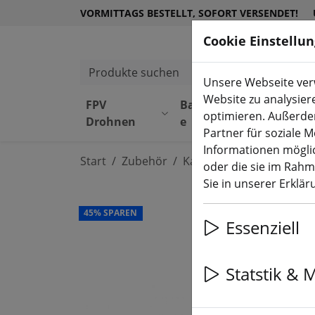
VORMITTAGS BESTELLT, SOFORT VERSENDET!
Cookie Einstellu
Produkte suchen
Unsere Webseite verw
Website zu analysier
FPV
Bauteil
Equipmen
optimieren. Außerde
Drohnen
e
t
Partner für soziale 
Informationen möglic
Start
Zubehör
Kabel & Stecker
oder die sie im Rah
Sie in unserer Erklä
45% SPAREN
Essenziell
Statstik & 