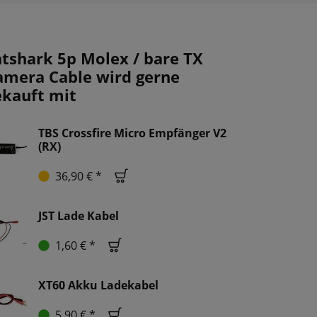
atshark 5p Molex / bare TX
amera Cable wird gerne
ekauft mit
TBS Crossfire Micro Empfänger V2
(RX)
36,90 € *
JST Lade Kabel
1,60 € *
XT60 Akku Ladekabel
5,90 € *