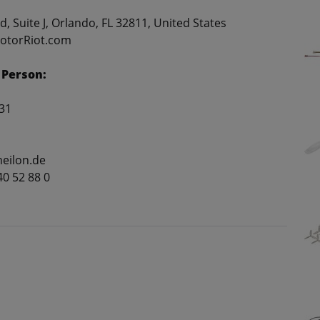
, Suite J, Orlando, FL 32811, United States
RotorRiot.com
 Person:
31
eilon.de
 40 52 88 0