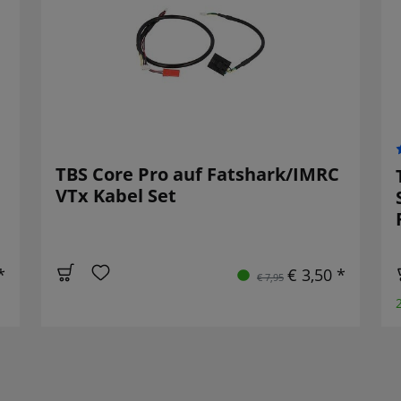
TBS Core Pro auf Fatshark/IMRC
VTx Kabel Set
*
€ 3,50 *
€ 7,95