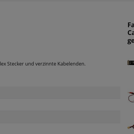
F
C
g
olex Stecker und verzinnte Kabelenden.