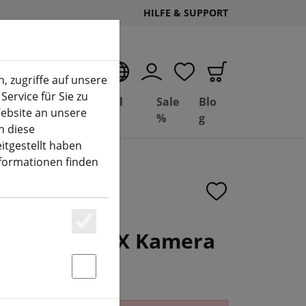
HILFE & SUPPORT
DE
, zugriffe auf unsere
Service für Sie zu
Deal
Basil
Sale
Blo
ebsite an unsere
(aktuelle Seite)
Depot
FPV
%
g
n diese
itgestellt haben
nformationen finden
Molex/bare TX Kamera
Essenziell
Statstik & Marketing