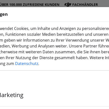
ÜBER 100.000 ZUFRIEDENE KUNDEN
FACHHÄNDLER
ngen
endet Cookies, um Inhalte und Anzeigen zu personalisieren
en, Funktionen sozialer Medien bereitzustellen und unseren 
DJI
Akku
Propelle
Zubehö
3D
m geben wir Informationen zu Ihrer Verwendung unserer W
Shop
s
r
r
Druck
Medien, Werbung und Analysen weiter. Unsere Partner führe
herweise mit weiteren Daten zusammen, die Sie ihnen bere
men Ihrer Nutzung der Dienste gesammelt haben. Weitere I
rung zum
Datenschutz
.
Fatshark 5p 
Kabel
Marketing