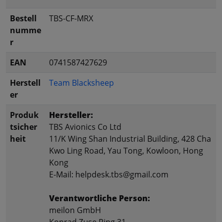
Bestell
TBS-CF-MRX
numme
r
EAN
0741587427629
Herstell
Team Blacksheep
er
Produk
Hersteller:
tsicher
TBS Avionics Co Ltd
heit
11/K Wing Shan Industrial Building, 428 Cha
Kwo Ling Road, Yau Tong, Kowloon, Hong
Kong
E-Mail: helpdesk.tbs@gmail.com
Verantwortliche Person:
meilon GmbH
Konrad Zuse Ring 31