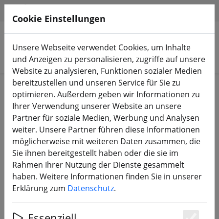
HILFE & SUPPORT
DE
Cookie Einstellungen
Unsere Webseite verwendet Cookies, um Inhalte
Produkte suchen
und Anzeigen zu personalisieren, zugriffe auf unsere
Website zu analysieren, Funktionen sozialer Medien
bereitzustellen und unseren Service für Sie zu
Start
Equipment
RC Fernsteuerung
optimieren. Außerdem geben wir Informationen zu
RC-Empfänger
Ihrer Verwendung unserer Website an unsere
Partner für soziale Medien, Werbung und Analysen
weiter. Unsere Partner führen diese Informationen
möglicherweise mit weiteren Daten zusammen, die
Sie ihnen bereitgestellt haben oder die sie im
TBS Crossfire Micro Empfänger V2
Rahmen Ihrer Nutzung der Dienste gesammelt
(RX)
haben. Weitere Informationen finden Sie in unserer
Erklärung zum
Datenschutz
.
Essenziell
8% SPAREN