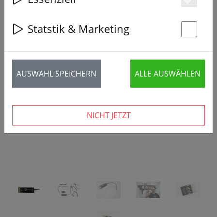
Es
Statstik & Marketing
St
‹
›
AUSWAHL SPEICHERN
ALLE AUSWÄHLEN
NICHT JETZT