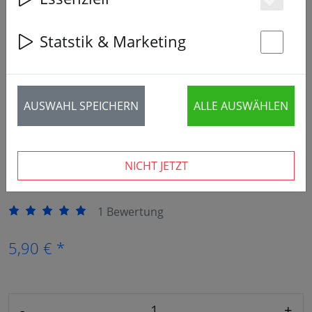
Es
Statstik & Marketing
St
AUSWAHL SPEICHERN
ALLE AUSWÄHLEN
8 Stück verfügbar
NICHT JETZT
1 Bewertung
5,90 € *
-
+