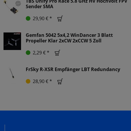
TBS Unify Pro Race 5.8 GHz HV Hochvolt FPV
Sender SMA
29,90 € *
Gemfan 5042 5x4,2 WinDancer 3 Blatt
Propeller Klar 2xCW 2xCCW 5 Zoll
2,29 € *
FrSky R-XSR Empfänger LBT Redundancy
28,90 € *