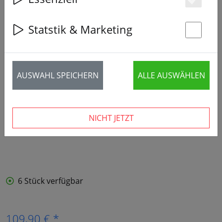
Es
Statstik & Marketing
St
AUSWAHL SPEICHERN
ALLE AUSWÄHLEN
NICHT JETZT
6 Stück verfügbar
109,90 € *