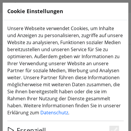
HILFE & SUPPORT
DE
Cookie Einstellungen
Unsere Webseite verwendet Cookies, um Inhalte
Produkte suchen
und Anzeigen zu personalisieren, zugriffe auf unsere
Website zu analysieren, Funktionen sozialer Medien
bereitzustellen und unseren Service für Sie zu
Start
FPV Drohnen
RTF, BNF & PNP
optimieren. Außerdem geben wir Informationen zu
Ihrer Verwendung unserer Website an unsere
Partner für soziale Medien, Werbung und Analysen
weiter. Unsere Partner führen diese Informationen
möglicherweise mit weiteren Daten zusammen, die
Flywoo Firefly 25MINI 3S Drohne
Sie ihnen bereitgestellt haben oder die sie im
Walksnail ELRS
Rahmen Ihrer Nutzung der Dienste gesammelt
haben. Weitere Informationen finden Sie in unserer
Erklärung zum
Datenschutz
.
Essenziell