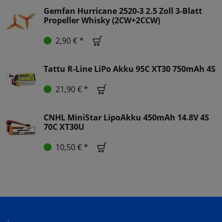
Gemfan Hurricane 2520-3 2.5 Zoll 3-Blatt
Propeller Whisky (2CW+2CCW)
2,90 € *
Tattu R-Line LiPo Akku 95C XT30 750mAh 4S
21,90 € *
CNHL MiniStar LipoAkku 450mAh 14.8V 4S
70C XT30U
10,50 € *