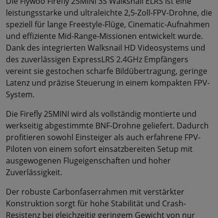
Die Flywoo Firefly 25MINI 3S Walksnail ELRS ist eine
leistungsstarke und ultraleichte 2,5-Zoll-FPV-Drohne, die
speziell für lange Freestyle-Flüge, Cinematic-Aufnahmen
und effiziente Mid-Range-Missionen entwickelt wurde.
Dank des integrierten Walksnail HD Videosystems und
des zuverlässigen ExpressLRS 2.4GHz Empfängers
vereint sie gestochen scharfe Bildübertragung, geringe
Latenz und präzise Steuerung in einem kompakten FPV-
System.
Die Firefly 25MINI wird als vollständig montierte und
werkseitig abgestimmte BNF-Drohne geliefert. Dadurch
profitieren sowohl Einsteiger als auch erfahrene FPV-
Piloten von einem sofort einsatzbereiten Setup mit
ausgewogenen Flugeigenschaften und hoher
Zuverlässigkeit.
Der robuste Carbonfaserrahmen mit verstärkter
Konstruktion sorgt für hohe Stabilität und Crash-
Resistenz bei gleichzeitig geringem Gewicht von nur