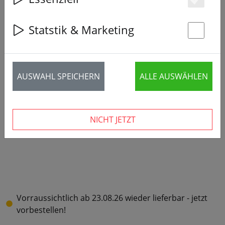
Es
Statstik & Marketing
St
AUSWAHL SPEICHERN
ALLE AUSWÄHLEN
NICHT JETZT
Vorraussichtlich ab 23.08.26 wieder lieferbar - jetzt
vorbestellen!