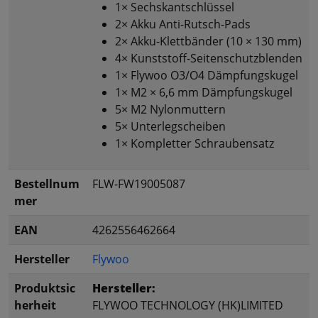
1× Sechskantschlüssel
2× Akku Anti-Rutsch-Pads
2× Akku-Klettbänder (10 × 130 mm)
4× Kunststoff-Seitenschutzblenden
1× Flywoo O3/O4 Dämpfungskugel
1× M2 × 6,6 mm Dämpfungskugel
5× M2 Nylonmuttern
5× Unterlegscheiben
1× Kompletter Schraubensatz
Bestellnum
FLW-FW19005087
mer
EAN
4262556462664
Hersteller
Flywoo
Produktsic
Hersteller:
herheit
FLYWOO TECHNOLOGY (HK)LIMITED