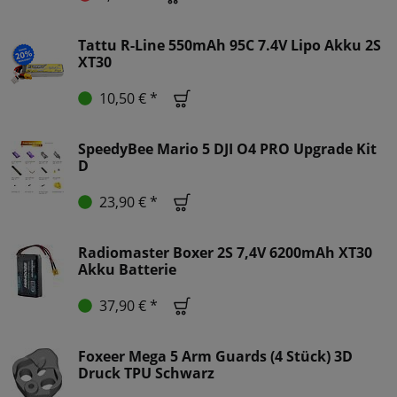
Tattu R-Line 550mAh 95C 7.4V Lipo Akku 2S
XT30
10,50 € *
SpeedyBee Mario 5 DJI O4 PRO Upgrade Kit
D
23,90 € *
Radiomaster Boxer 2S 7,4V 6200mAh XT30
Akku Batterie
37,90 € *
Foxeer Mega 5 Arm Guards (4 Stück) 3D
Druck TPU Schwarz