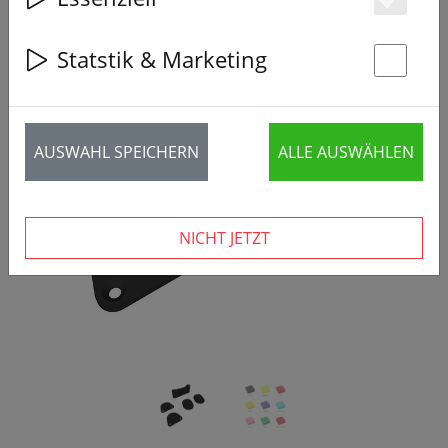
Es
Statstik & Marketing
St
‹
›
AUSWAHL SPEICHERN
ALLE AUSWÄHLEN
NICHT JETZT