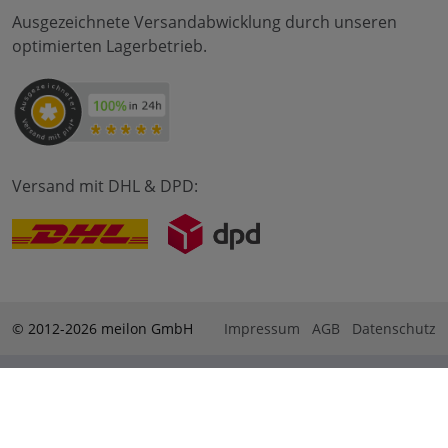
Ausgezeichnete Versandabwicklung durch unseren
optimierten Lagerbetrieb.
Versand mit DHL & DPD:
© 2012-2026 meilon GmbH
Impressum
AGB
Datenschutz
* Alle Preise sind inkl. Mehrwertsteuer zzgl. Versandkosten
und ggf. Nachnahmegebühren, wenn nicht anders
beschrieben. ** Gilt für Bestellungen innerhalb Deutschlands