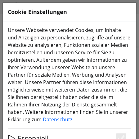
HILFE & SUPPORT
DE
Cookie Einstellungen
Unsere Webseite verwendet Cookies, um Inhalte
Produkte suchen
und Anzeigen zu personalisieren, zugriffe auf unsere
Website zu analysieren, Funktionen sozialer Medien
bereitzustellen und unseren Service für Sie zu
Start
3D Druck
optimieren. Außerdem geben wir Informationen zu
Ihrer Verwendung unserer Website an unsere
Partner für soziale Medien, Werbung und Analysen
weiter. Unsere Partner führen diese Informationen
möglicherweise mit weiteren Daten zusammen, die
iFlight AOS V5 DJI O4 Air Unit Pro
Sie ihnen bereitgestellt haben oder die sie im
Adapter Set 3D Druck TPU Schwarz
Rahmen Ihrer Nutzung der Dienste gesammelt
haben. Weitere Informationen finden Sie in unserer
Erklärung zum
Datenschutz
.
Essenziell