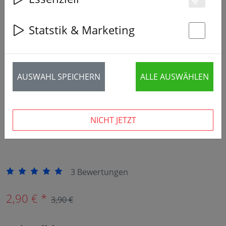
‹
›
Es
Statstik & Marketing
St
AUSWAHL SPEICHERN
ALLE AUSWÄHLEN
NICHT JETZT
2 Stück verfügbar
3 Bewertungen
2,90 € *
3,90 €