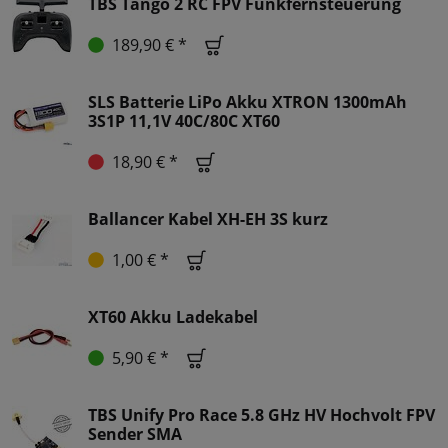
TBS Tango 2 RC FPV Funkfernsteuerung
189,90 € *
SLS Batterie LiPo Akku XTRON 1300mAh
3S1P 11,1V 40C/80C XT60
18,90 € *
Ballancer Kabel XH-EH 3S kurz
1,00 € *
XT60 Akku Ladekabel
5,90 € *
TBS Unify Pro Race 5.8 GHz HV Hochvolt FPV
Sender SMA