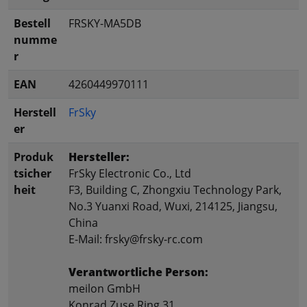
Bestell
FRSKY-MA5DB
numme
r
EAN
4260449970111
Herstell
FrSky
er
Produk
Hersteller:
tsicher
FrSky Electronic Co., Ltd
heit
F3, Building C, Zhongxiu Technology Park,
No.3 Yuanxi Road, Wuxi, 214125, Jiangsu,
China
E-Mail: frsky@frsky-rc.com
Verantwortliche Person:
meilon GmbH
Konrad Zuse Ring 31