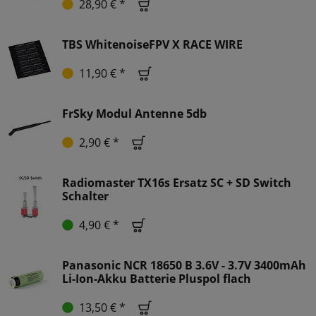
28,90 € *
TBS WhitenoiseFPV X RACE WIRE
11,90 € *
FrSky Modul Antenne 5db
2,90 € *
Radiomaster TX16s Ersatz SC + SD Switch
Schalter
4,90 € *
Panasonic NCR 18650 B 3.6V - 3.7V 3400mAh
Li-Ion-Akku Batterie Pluspol flach
13,50 € *