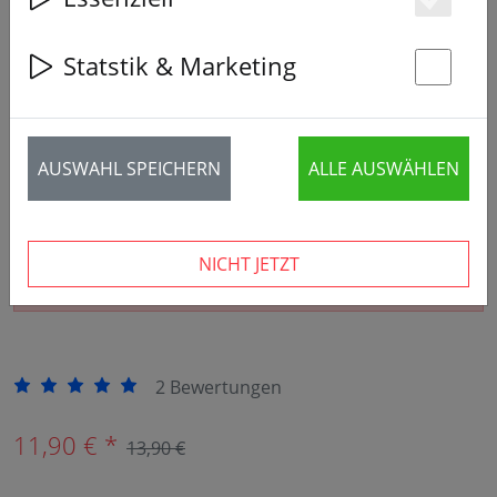
Es
Statstik & Marketing
St
AUSWAHL SPEICHERN
ALLE AUSWÄHLEN
NICHT JETZT
Der Artikel ist nicht mehr erhältlich.
2 Bewertungen
11,90 € *
13,90 €