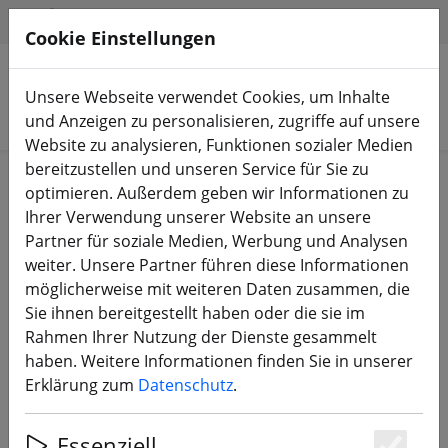
HILFE & SUPPORT
DE
Cookie Einstellungen
Unsere Webseite verwendet Cookies, um Inhalte
Produkte suchen
und Anzeigen zu personalisieren, zugriffe auf unsere
Website zu analysieren, Funktionen sozialer Medien
bereitzustellen und unseren Service für Sie zu
Start
Sale%
optimieren. Außerdem geben wir Informationen zu
Ihrer Verwendung unserer Website an unsere
Partner für soziale Medien, Werbung und Analysen
weiter. Unsere Partner führen diese Informationen
möglicherweise mit weiteren Daten zusammen, die
FrSky USB zu S-Port Smart Port
Sie ihnen bereitgestellt haben oder die sie im
Board
Rahmen Ihrer Nutzung der Dienste gesammelt
haben. Weitere Informationen finden Sie in unserer
Erklärung zum
Datenschutz
.
14% SPAREN
Essenziell