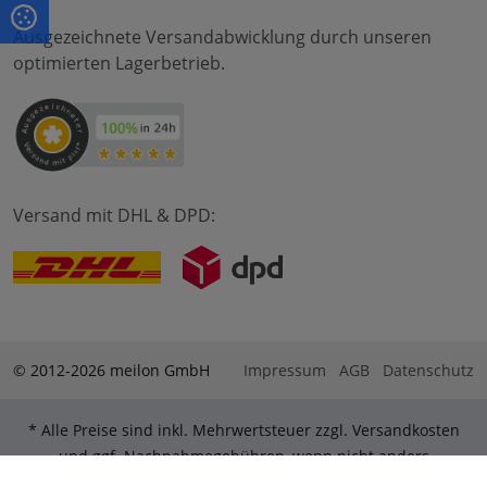
Ausgezeichnete Versandabwicklung durch unseren
optimierten Lagerbetrieb.
Versand mit DHL & DPD:
© 2012-2026 meilon GmbH
Impressum
AGB
Datenschutz
* Alle Preise sind inkl. Mehrwertsteuer zzgl. Versandkosten
und ggf. Nachnahmegebühren, wenn nicht anders
beschrieben. ** Gilt für Bestellungen innerhalb Deutschlands