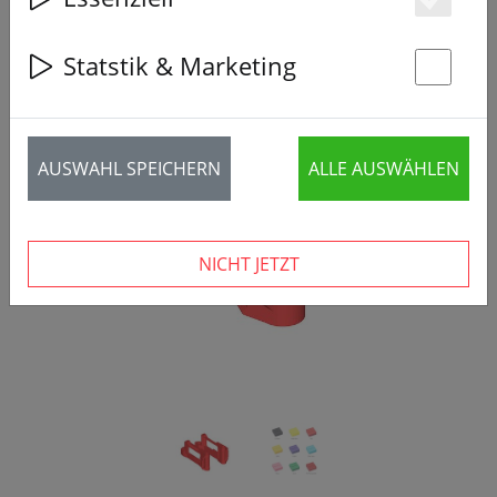
Es
Statstik & Marketing
St
‹
›
AUSWAHL SPEICHERN
ALLE AUSWÄHLEN
NICHT JETZT